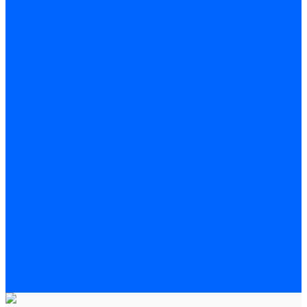
Полы
Шпатлевка
Штукатурки
Тепло-, звукоизоляция
Звукоизоляционные панели/плиты
Базальтовая изоляция
Ветроизоляционные и пароизоляционные плёнки
Минеральная вата
Экструдированный пенополистирол \ XPS
Укладка паркета
Грунтовка для паркетного клея
Клей для паркета
Клей для линолиума и кавролина
Акции
Услуги
Доставка
Доставка заказов (индивидуальный расчет)
Колеровка
Колеровка краски и декоративной штукатурки
О нас
Оплата и доставка
Контакты