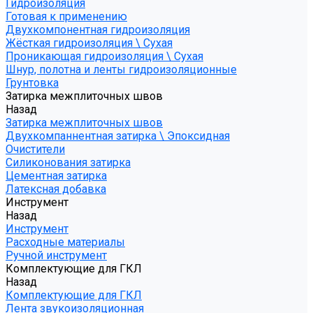
Гидроизоляция
Готовая к применению
Двухкомпонентная гидроизоляция
Жёсткая гидроизоляция \ Сухая
Проникающая гидроизоляция \ Сухая
Шнур, полотна и ленты гидроизоляционные
Грунтовка
Затирка межплиточных швов
Назад
Затирка межплиточных швов
Двухкомпаннентная затирка \ Эпоксидная
Очистители
Силиконования затирка
Цементная затирка
Латексная добавка
Инструмент
Назад
Инструмент
Расходные материалы
Ручной инструмент
Комплектующие для ГКЛ
Назад
Комплектующие для ГКЛ
Лента звукоизоляционная