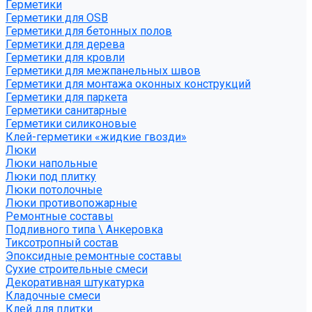
Герметики
Герметики для OSB
Герметики для бетонных полов
Герметики для дерева
Герметики для кровли
Герметики для межпанельных швов
Герметики для монтажа оконных конструкций
Герметики для паркета
Герметики санитарные
Герметики силиконовые
Клей-герметики «жидкие гвозди»
Люки
Люки напольные
Люки под плитку
Люки потолочные
Люки противопожарные
Ремонтные составы
Подливного типа \ Анкеровка
Тиксотропный состав
Эпоксидные ремонтные составы
Сухие строительные смеси
Декоративная штукатурка
Кладочные смеси
Клей для плитки