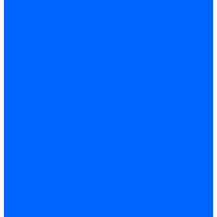
Герметики для OSB
Герметики для бетонных полов
Герметики для дерева
Герметики для кровли
Герметики для межпанельных швов
Герметики для монтажа оконных конструкций
Герметики для паркета
Герметики санитарные
Герметики силиконовые
Клей-герметики «жидкие гвозди»
Люки
Люки напольные
Люки под плитку
Люки потолочные
Люки противопожарные
Ремонтные составы
Подливного типа \ Анкеровка
Тиксотропный состав
Эпоксидные ремонтные составы
Сухие строительные смеси
Декоративная штукатурка
Кладочные смеси
Клей для плитки
Клей для теплоизоляции