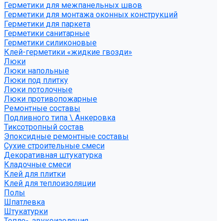
Герметики для межпанельных швов
Герметики для монтажа оконных конструкций
Герметики для паркета
Герметики санитарные
Герметики силиконовые
Клей-герметики «жидкие гвозди»
Люки
Люки напольные
Люки под плитку
Люки потолочные
Люки противопожарные
Ремонтные составы
Подливного типа \ Анкеровка
Тиксотропный состав
Эпоксидные ремонтные составы
Сухие строительные смеси
Декоративная штукатурка
Кладочные смеси
Клей для плитки
Клей для теплоизоляции
Полы
Шпатлевка
Штукатурки
Тепло-, звукоизоляция