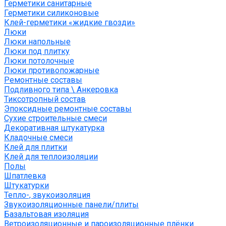
Герметики санитарные
Герметики силиконовые
Клей-герметики «жидкие гвозди»
Люки
Люки напольные
Люки под плитку
Люки потолочные
Люки противопожарные
Ремонтные составы
Подливного типа \ Анкеровка
Тиксотропный состав
Эпоксидные ремонтные составы
Сухие строительные смеси
Декоративная штукатурка
Кладочные смеси
Клей для плитки
Клей для теплоизоляции
Полы
Шпатлевка
Штукатурки
Тепло-, звукоизоляция
Звукоизоляционные панели/плиты
Базальтовая изоляция
Ветроизоляционные и пароизоляционные плёнки