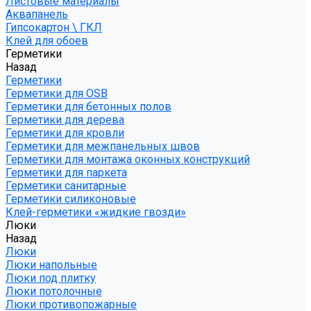
Листовые материалы
Аквапанель
Гипсокартон \ ГКЛ
Клей для обоев
Герметики
Назад
Герметики
Герметики для OSB
Герметики для бетонных полов
Герметики для дерева
Герметики для кровли
Герметики для межпанельных швов
Герметики для монтажа оконных конструкций
Герметики для паркета
Герметики санитарные
Герметики силиконовые
Клей-герметики «жидкие гвозди»
Люки
Назад
Люки
Люки напольные
Люки под плитку
Люки потолочные
Люки противопожарные