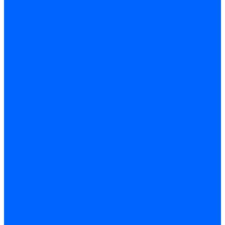
Затирка межплиточных швов
Двухкомпаннентная затирка \ Эпоксидная
Очистители
Силиконования затирка
Цементная затирка
Латексная добавка
Инструмент
Расходные материалы
Ручной инструмент
Комплектующие для ГКЛ
Лента звукоизоляционная
Подвесы, крабы
Профиль, маячки
Серпянка и лента для швов ГКЛ
Лакокрасочные материалы
Краски интерьерные
Краски резиновые
Краски фактурные
Краски фасадные
Клеи
Клеи акриловые
Клеи полиуритановые
Крепеж
Дюбель-гвозди