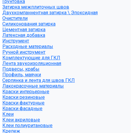
Грунтовка
Затирка межплиточных швов
Двухкомпаннентная затирка \ Эпоксидная
Очистители
Силиконования затирка
Цементная затирка
Латексная добавка
Инструмент
Расходные материалы
Ручной инструмент
Комплектующие для ГКЛ
Лента звукоизоляционная
Подвесы, крабы
Профиль, маячки
Серпянка и лента для швов ГКЛ
Лакокрасочные материалы
Краски интерьерные
Краски резиновые
Краски фактурные
Краски фасадные
Клеи
Клеи акриловые
Клеи полиуритановые
Крепеж