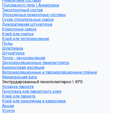
Ремонтные составы
Подливного типа \ Анкеровка
Тиксотропный состав
Эпоксидные ремонтные составы
Сухие строительные смеси
Декоративная штукатурка
Кладочные смеси
Клей для плитки
Клей для теплоизоляции
Полы
Шпатлевка
Штукатурки
Тепло-, звукоизоляция
Звукоизоляционные панели/плиты
Базальтовая изоляция
Ветроизоляционные и пароизоляционные плёнки
Минеральная вата
Экструдированный пенополистирол \ XPS
Укладка паркета
Грунтовка для паркетного клея
Клей для паркета
Клей для линолиума и кавролина
Акции
Услуги