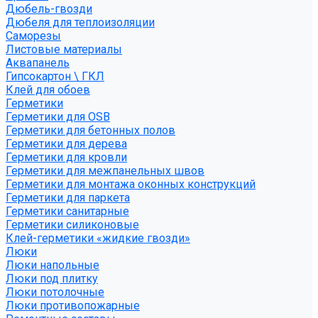
Дюбель-гвозди
Дюбеля для теплоизоляции
Саморезы
Листовые материалы
Аквапанель
Гипсокартон \ ГКЛ
Клей для обоев
Герметики
Герметики для OSB
Герметики для бетонных полов
Герметики для дерева
Герметики для кровли
Герметики для межпанельных швов
Герметики для монтажа оконных конструкций
Герметики для паркета
Герметики санитарные
Герметики силиконовые
Клей-герметики «жидкие гвозди»
Люки
Люки напольные
Люки под плитку
Люки потолочные
Люки противопожарные