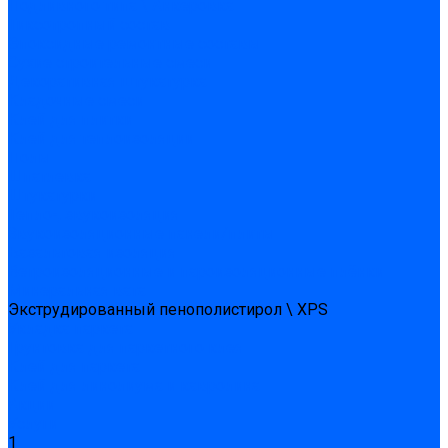
Подливного типа \ Анкеровка
Тиксотропный состав
Эпоксидные ремонтные составы
Сухие строительные смеси
Декоративная штукатурка
Кладочные смеси
Клей для плитки
Клей для теплоизоляции
Полы
Шпатлевка
Штукатурки
Тепло-, звукоизоляция
Звукоизоляционные панели/плиты
Базальтовая изоляция
Ветроизоляционные и пароизоляционные плёнки
Минеральная вата
Экструдированный пенополистирол \ XPS
Укладка паркета
Грунтовка для паркетного клея
Клей для паркета
Клей для линолиума и кавролина
Акции
Услуги
1