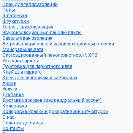
Клей для теплоизоляции
Полы
Шпатлевка
Штукатурки
Тепло-, звукоизоляция
Звукоизоляционные панели/плиты
Базальтовая изоляция
Ветроизоляционные и пароизоляционные плёнки
Минеральная вата
Экструдированный пенополистирол \ XPS
Укладка паркета
Грунтовка для паркетного клея
Клей для паркета
Клей для линолиума и кавролина
Акции
Услуги
Доставка
Доставка заказов (индивидуальный расчет)
Колеровка
Колеровка краски и декоративной штукатурки
О нас
Оплата и доставка
Контакты