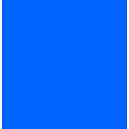
Дюбеля для теплоизоляции
Саморезы
Листовые материалы
Аквапанель
Гипсокартон \ ГКЛ
Клей для обоев
Герметики
Герметики для OSB
Герметики для бетонных полов
Герметики для дерева
Герметики для кровли
Герметики для межпанельных швов
Герметики для монтажа оконных конструкций
Герметики для паркета
Герметики санитарные
Герметики силиконовые
Клей-герметики «жидкие гвозди»
Люки
Люки напольные
Люки под плитку
Люки потолочные
Люки противопожарные
Ремонтные составы