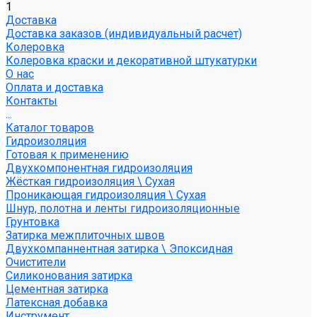
1
Доставка
Доставка заказов (индивидуальный расчет)
Колеровка
Колеровка краски и декоративной штукатурки
О нас
Оплата и доставка
Контакты
...
Каталог товаров
Гидроизоляция
Готовая к применению
Двухкомпонентная гидроизоляция
Жёсткая гидроизоляция \ Сухая
Проникающая гидроизоляция \ Сухая
Шнур, полотна и ленты гидроизоляционные
Грунтовка
Затирка межплиточных швов
Двухкомпаннентная затирка \ Эпоксидная
Очистители
Силиконования затирка
Цементная затирка
Латексная добавка
Инструмент