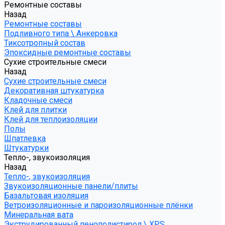
Ремонтные составы
Назад
Ремонтные составы
Подливного типа \ Анкеровка
Тиксотропный состав
Эпоксидные ремонтные составы
Сухие строительные смеси
Назад
Сухие строительные смеси
Декоративная штукатурка
Кладочные смеси
Клей для плитки
Клей для теплоизоляции
Полы
Шпатлевка
Штукатурки
Тепло-, звукоизоляция
Назад
Тепло-, звукоизоляция
Звукоизоляционные панели/плиты
Базальтовая изоляция
Ветроизоляционные и пароизоляционные плёнки
Минеральная вата
Экструдированный пенополистирол \ XPS