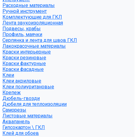
Расходные материалы
Ручной инструмент
Комплектующие для ГКЛ
Лента звукоизоляционная
Подвесы, крабы
Профиль, маячки
Серпянка и лента для швов ГКЛ
Лакокрасочные материалы
Краски интерьерные
Краски резиновые
Краски фактурные
Краски фасадные
Клеи
Клеи акриловые
Клеи полиуритановые
Крепеж
Дюбель-гвозди
Дюбеля для теплоизоляции
Саморезы
Листовые материалы
Аквапанель
Гипсокартон \ ГКЛ
Клей для обоев