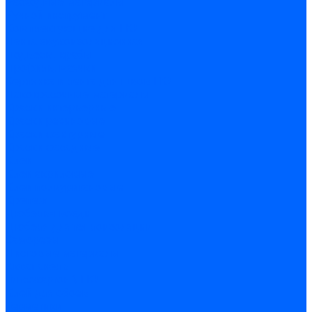
Расходные материалы
Ручной инструмент
Комплектующие для ГКЛ
Лента звукоизоляционная
Подвесы, крабы
Профиль, маячки
Серпянка и лента для швов ГКЛ
Лакокрасочные материалы
Краски интерьерные
Краски резиновые
Краски фактурные
Краски фасадные
Клеи
Клеи акриловые
Клеи полиуритановые
Крепеж
Дюбель-гвозди
Дюбеля для теплоизоляции
Саморезы
Листовые материалы
Аквапанель
Гипсокартон \ ГКЛ
Клей для обоев
Герметики