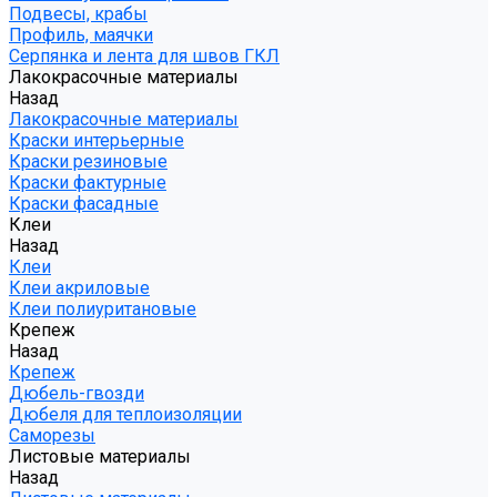
Подвесы, крабы
Профиль, маячки
Серпянка и лента для швов ГКЛ
Лакокрасочные материалы
Назад
Лакокрасочные материалы
Краски интерьерные
Краски резиновые
Краски фактурные
Краски фасадные
Клеи
Назад
Клеи
Клеи акриловые
Клеи полиуритановые
Крепеж
Назад
Крепеж
Дюбель-гвозди
Дюбеля для теплоизоляции
Саморезы
Листовые материалы
Назад