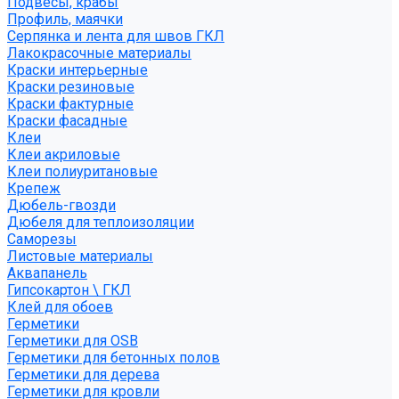
Подвесы, крабы
Профиль, маячки
Серпянка и лента для швов ГКЛ
Лакокрасочные материалы
Краски интерьерные
Краски резиновые
Краски фактурные
Краски фасадные
Клеи
Клеи акриловые
Клеи полиуритановые
Крепеж
Дюбель-гвозди
Дюбеля для теплоизоляции
Саморезы
Листовые материалы
Аквапанель
Гипсокартон \ ГКЛ
Клей для обоев
Герметики
Герметики для OSB
Герметики для бетонных полов
Герметики для дерева
Герметики для кровли