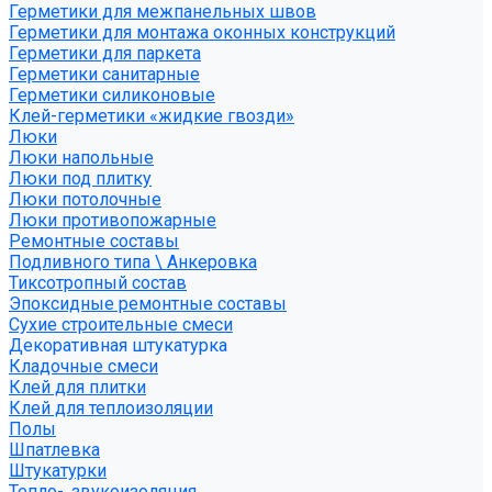
Герметики для межпанельных швов
Герметики для монтажа оконных конструкций
Герметики для паркета
Герметики санитарные
Герметики силиконовые
Клей-герметики «жидкие гвозди»
Люки
Люки напольные
Люки под плитку
Люки потолочные
Люки противопожарные
Ремонтные составы
Подливного типа \ Анкеровка
Тиксотропный состав
Эпоксидные ремонтные составы
Сухие строительные смеси
Декоративная штукатурка
Кладочные смеси
Клей для плитки
Клей для теплоизоляции
Полы
Шпатлевка
Штукатурки
Тепло-, звукоизоляция