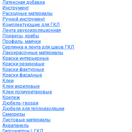
Латексная добавка
Инструмент
Расходные материалы
Ручной инструмент
Комплектующие для ГКЛ
Лента звукоизоляционная
Подвесы, крабы
Профиль, маячки
Серпянка и лента для швов ГКЛ
Лакокрасочные материалы
Краски интерьерные
Краски резиновые
Краски фактурные
Краски фасадные
Клеи
Клеи акриловые
Клеи полиуритановые
Крепеж
Дюбель-гвозди
Дюбеля для теплоизоляции
Саморезы
Листовые материалы
Аквапанель
Гипсокартон \ ГКЛ