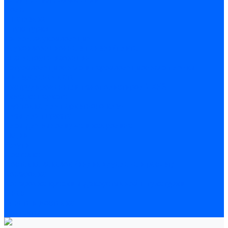
Полы
Шпатлевка
Штукатурки
Тепло-, звукоизоляция
Звукоизоляционные панели/плиты
Базальтовая изоляция
Ветроизоляционные и пароизоляционные плёнки
Минеральная вата
Экструдированный пенополистирол \ XPS
Укладка паркета
Грунтовка для паркетного клея
Клей для паркета
Клей для линолиума и кавролина
Акции
Услуги
Доставка
Доставка заказов (индивидуальный расчет)
Колеровка
Колеровка краски и декоративной штукатурки
О нас
Оплата и доставка
Контакты