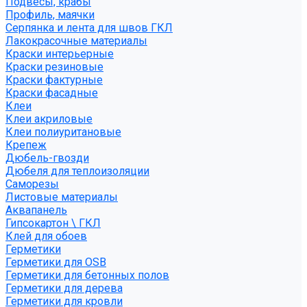
Подвесы, крабы
Профиль, маячки
Серпянка и лента для швов ГКЛ
Лакокрасочные материалы
Краски интерьерные
Краски резиновые
Краски фактурные
Краски фасадные
Клеи
Клеи акриловые
Клеи полиуритановые
Крепеж
Дюбель-гвозди
Дюбеля для теплоизоляции
Саморезы
Листовые материалы
Аквапанель
Гипсокартон \ ГКЛ
Клей для обоев
Герметики
Герметики для OSB
Герметики для бетонных полов
Герметики для дерева
Герметики для кровли