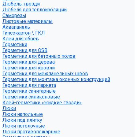
Дюбель-гвозди
Дюбеля для теплоизоляции
Саморезы
Листовые материалы
Аквапанель
Гипсокартон \ ГКЛ
Клей для обоев
Герметики
Герметики для OSB
Герметики для бетонных полов
Герметики для дерева
Герметики для кровли
Герметики для межпанельных швов
Герметики для монтажа оконных конструкций
Герметики для паркета
Герметики санитарные
Герметики силиконовые
Клей-герметики «жидкие гвозди»
Люки
Люки напольные
Люки под плитку
Люки потолочные
Люки противопожарные