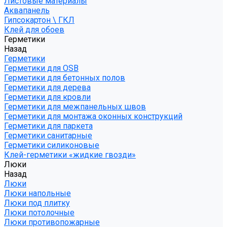
Листовые материалы
Аквапанель
Гипсокартон \ ГКЛ
Клей для обоев
Герметики
Назад
Герметики
Герметики для OSB
Герметики для бетонных полов
Герметики для дерева
Герметики для кровли
Герметики для межпанельных швов
Герметики для монтажа оконных конструкций
Герметики для паркета
Герметики санитарные
Герметики силиконовые
Клей-герметики «жидкие гвозди»
Люки
Назад
Люки
Люки напольные
Люки под плитку
Люки потолочные
Люки противопожарные