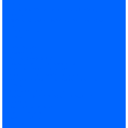
Доставка
Доставка заказов (индивидуальный расчет)
Колеровка
Колеровка краски и декоративной штукатурки
О нас
Оплата и доставка
Контакты
...
Каталог товаров
Гидроизоляция
Готовая к применению
Двухкомпонентная гидроизоляция
Жёсткая гидроизоляция \ Сухая
Проникающая гидроизоляция \ Сухая
Шнур, полотна и ленты гидроизоляционные
Грунтовка
Затирка межплиточных швов
Двухкомпаннентная затирка \ Эпоксидная
Очистители
Силиконования затирка
Цементная затирка
Латексная добавка
Инструмент