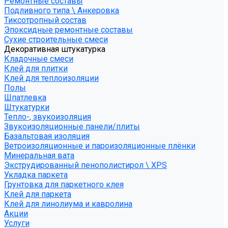
Ремонтные составы
Подливного типа \ Анкеровка
Тиксотропный состав
Эпоксидные ремонтные составы
Сухие строительные смеси
Декоративная штукатурка
Кладочные смеси
Клей для плитки
Клей для теплоизоляции
Полы
Шпатлевка
Штукатурки
Тепло-, звукоизоляция
Звукоизоляционные панели/плиты
Базальтовая изоляция
Ветроизоляционные и пароизоляционные плёнки
Минеральная вата
Экструдированный пенополистирол \ XPS
Укладка паркета
Грунтовка для паркетного клея
Клей для паркета
Клей для линолиума и кавролина
Акции
Услуги