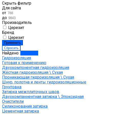
Скрыть фильтр
Для сайта
от
до
Производитель
Церезит
Бренд
Церезит
Найдено:
Показать
Гидроизоляция
Готовая к применению
Двухкомпонентная гидроизоляция
Жёсткая гидроизоляция \ Сухая
Проникающая гидроизоляция \ Сухая
Шнур, полотна и ленты гидроизоляционные
Грунтовка
Затирка межплиточных швов
Двухкомпаннентная затирка \ Эпоксидная
Очистители
Силиконования затирка
Цементная затирка