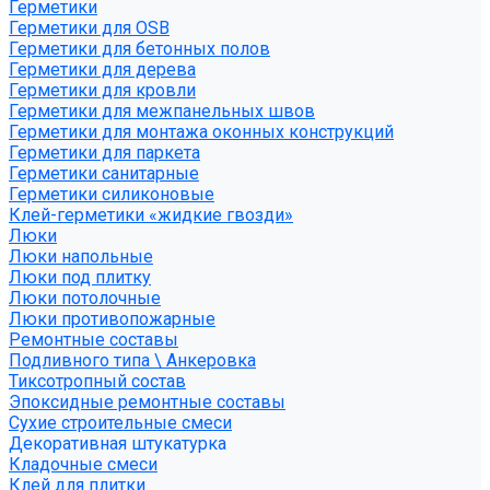
Герметики
Герметики для OSB
Герметики для бетонных полов
Герметики для дерева
Герметики для кровли
Герметики для межпанельных швов
Герметики для монтажа оконных конструкций
Герметики для паркета
Герметики санитарные
Герметики силиконовые
Клей-герметики «жидкие гвозди»
Люки
Люки напольные
Люки под плитку
Люки потолочные
Люки противопожарные
Ремонтные составы
Подливного типа \ Анкеровка
Тиксотропный состав
Эпоксидные ремонтные составы
Сухие строительные смеси
Декоративная штукатурка
Кладочные смеси
Клей для плитки