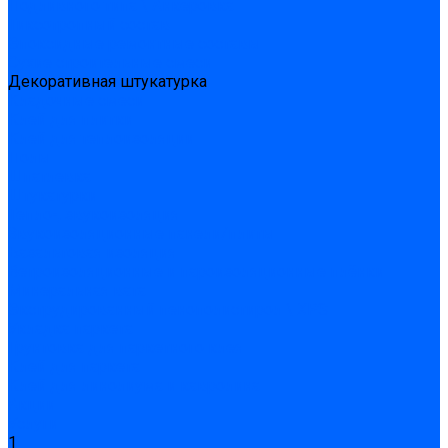
Подливного типа \ Анкеровка
Тиксотропный состав
Эпоксидные ремонтные составы
Сухие строительные смеси
Декоративная штукатурка
Кладочные смеси
Клей для плитки
Клей для теплоизоляции
Полы
Шпатлевка
Штукатурки
Тепло-, звукоизоляция
Звукоизоляционные панели/плиты
Базальтовая изоляция
Ветроизоляционные и пароизоляционные плёнки
Минеральная вата
Экструдированный пенополистирол \ XPS
Укладка паркета
Грунтовка для паркетного клея
Клей для паркета
Клей для линолиума и кавролина
Акции
Услуги
1