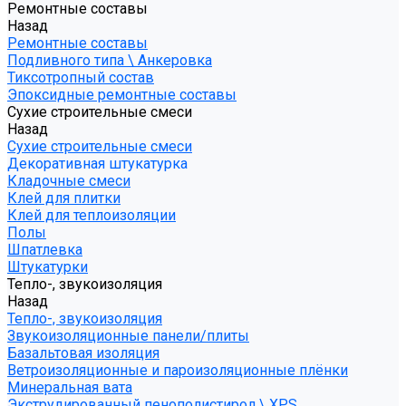
Ремонтные составы
Назад
Ремонтные составы
Подливного типа \ Анкеровка
Тиксотропный состав
Эпоксидные ремонтные составы
Сухие строительные смеси
Назад
Сухие строительные смеси
Декоративная штукатурка
Кладочные смеси
Клей для плитки
Клей для теплоизоляции
Полы
Шпатлевка
Штукатурки
Тепло-, звукоизоляция
Назад
Тепло-, звукоизоляция
Звукоизоляционные панели/плиты
Базальтовая изоляция
Ветроизоляционные и пароизоляционные плёнки
Минеральная вата
Экструдированный пенополистирол \ XPS