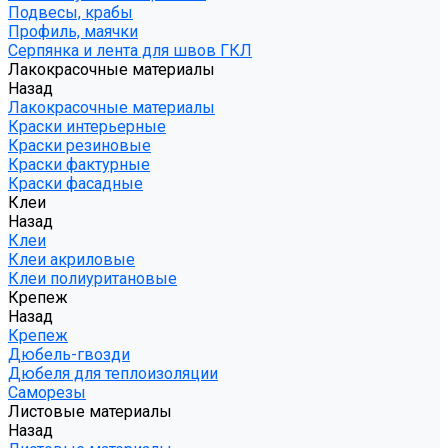
Подвесы, крабы
Профиль, маячки
Серпянка и лента для швов ГКЛ
Лакокрасочные материалы
Назад
Лакокрасочные материалы
Краски интерьерные
Краски резиновые
Краски фактурные
Краски фасадные
Клеи
Назад
Клеи
Клеи акриловые
Клеи полиуритановые
Крепеж
Назад
Крепеж
Дюбель-гвозди
Дюбеля для теплоизоляции
Саморезы
Листовые материалы
Назад