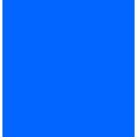
Затирка межплиточных швов
Двухкомпаннентная затирка \ Эпоксидная
Очистители
Силиконования затирка
Цементная затирка
Латексная добавка
Инструмент
Расходные материалы
Ручной инструмент
Комплектующие для ГКЛ
Лента звукоизоляционная
Подвесы, крабы
Профиль, маячки
Серпянка и лента для швов ГКЛ
Лакокрасочные материалы
Краски интерьерные
Краски резиновые
Краски фактурные
Краски фасадные
Клеи
Клеи акриловые
Клеи полиуритановые
Крепеж
Дюбель-гвозди