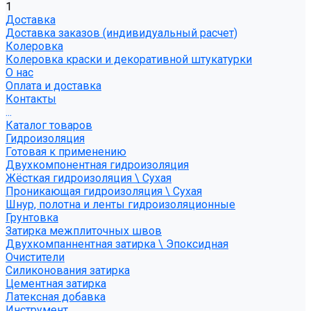
1
Доставка
Доставка заказов (индивидуальный расчет)
Колеровка
Колеровка краски и декоративной штукатурки
О нас
Оплата и доставка
Контакты
...
Каталог товаров
Гидроизоляция
Готовая к применению
Двухкомпонентная гидроизоляция
Жёсткая гидроизоляция \ Сухая
Проникающая гидроизоляция \ Сухая
Шнур, полотна и ленты гидроизоляционные
Грунтовка
Затирка межплиточных швов
Двухкомпаннентная затирка \ Эпоксидная
Очистители
Силиконования затирка
Цементная затирка
Латексная добавка
Инструмент