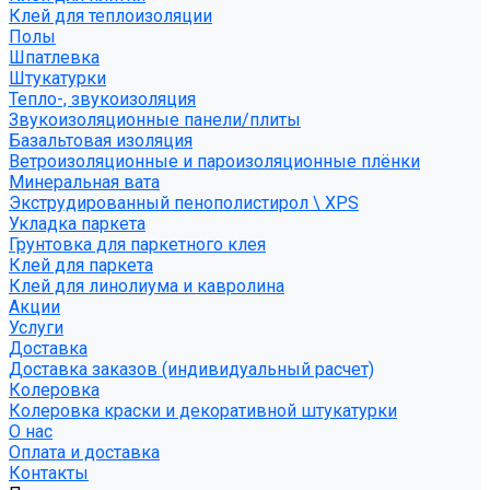
Клей для теплоизоляции
Полы
Шпатлевка
Штукатурки
Тепло-, звукоизоляция
Звукоизоляционные панели/плиты
Базальтовая изоляция
Ветроизоляционные и пароизоляционные плёнки
Минеральная вата
Экструдированный пенополистирол \ XPS
Укладка паркета
Грунтовка для паркетного клея
Клей для паркета
Клей для линолиума и кавролина
Акции
Услуги
Доставка
Доставка заказов (индивидуальный расчет)
Колеровка
Колеровка краски и декоративной штукатурки
О нас
Оплата и доставка
Контакты