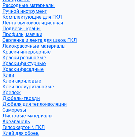
Расходные материалы
Ручной инструмент
Комплектующие для ГКЛ
Лента звукоизоляционная
Подвесы, крабы
Профиль, маячки
Серпянка и лента для швов ГКЛ
Лакокрасочные материалы
Краски интерьерные
Краски резиновые
Краски фактурные
Краски фасадные
Клеи
Клеи акриловые
Клеи полиуритановые
Крепеж
Дюбель-гвозди
Дюбеля для теплоизоляции
Саморезы
Листовые материалы
Аквапанель
Гипсокартон \ ГКЛ
Клей для обоев