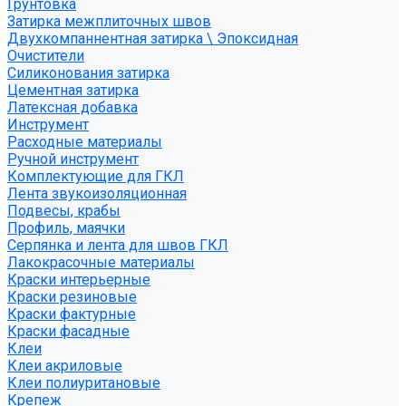
Грунтовка
Затирка межплиточных швов
Двухкомпаннентная затирка \ Эпоксидная
Очистители
Силиконования затирка
Цементная затирка
Латексная добавка
Инструмент
Расходные материалы
Ручной инструмент
Комплектующие для ГКЛ
Лента звукоизоляционная
Подвесы, крабы
Профиль, маячки
Серпянка и лента для швов ГКЛ
Лакокрасочные материалы
Краски интерьерные
Краски резиновые
Краски фактурные
Краски фасадные
Клеи
Клеи акриловые
Клеи полиуритановые
Крепеж