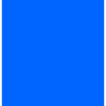
Дюбеля для теплоизоляции
Саморезы
Листовые материалы
Аквапанель
Гипсокартон \ ГКЛ
Клей для обоев
Герметики
Герметики для OSB
Герметики для бетонных полов
Герметики для дерева
Герметики для кровли
Герметики для межпанельных швов
Герметики для монтажа оконных конструкций
Герметики для паркета
Герметики санитарные
Герметики силиконовые
Клей-герметики «жидкие гвозди»
Люки
Люки напольные
Люки под плитку
Люки потолочные
Люки противопожарные
Ремонтные составы