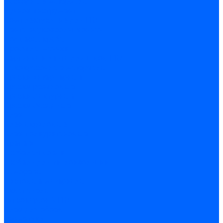
Расходные материалы
Ручной инструмент
Комплектующие для ГКЛ
Лента звукоизоляционная
Подвесы, крабы
Профиль, маячки
Серпянка и лента для швов ГКЛ
Лакокрасочные материалы
Краски интерьерные
Краски резиновые
Краски фактурные
Краски фасадные
Клеи
Клеи акриловые
Клеи полиуритановые
Крепеж
Дюбель-гвозди
Дюбеля для теплоизоляции
Саморезы
Листовые материалы
Аквапанель
Гипсокартон \ ГКЛ
Клей для обоев
Герметики