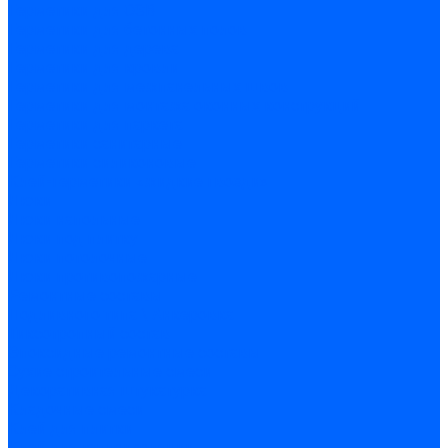
Герметики для OSB
Герметики для бетонных полов
Герметики для дерева
Герметики для кровли
Герметики для межпанельных швов
Герметики для монтажа оконных конструкций
Герметики для паркета
Герметики санитарные
Герметики силиконовые
Клей-герметики «жидкие гвозди»
Люки
Люки напольные
Люки под плитку
Люки потолочные
Люки противопожарные
Ремонтные составы
Подливного типа \ Анкеровка
Тиксотропный состав
Эпоксидные ремонтные составы
Сухие строительные смеси
Декоративная штукатурка
Кладочные смеси
Клей для плитки
Клей для теплоизоляции