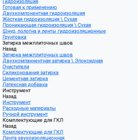
Гидроизоляция
Готовая к применению
Двухкомпонентная гидроизоляция
Жёсткая гидроизоляция \ Сухая
Проникающая гидроизоляция \ Сухая
Шнур, полотна и ленты гидроизоляционные
Грунтовка
Затирка межплиточных швов
Назад
Затирка межплиточных швов
Двухкомпаннентная затирка \ Эпоксидная
Очистители
Силиконования затирка
Цементная затирка
Латексная добавка
Инструмент
Назад
Инструмент
Расходные материалы
Ручной инструмент
Комплектующие для ГКЛ
Назад
Комплектующие для ГКЛ
Лента звукоизоляционная