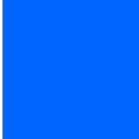
Герметики для дерева
Герметики для кровли
Герметики для межпанельных швов
Герметики для монтажа оконных конструкций
Герметики для паркета
Герметики санитарные
Герметики силиконовые
Клей-герметики «жидкие гвозди»
Люки
Люки напольные
Люки под плитку
Люки потолочные
Люки противопожарные
Ремонтные составы
Подливного типа \ Анкеровка
Тиксотропный состав
Эпоксидные ремонтные составы
Сухие строительные смеси
Декоративная штукатурка
Кладочные смеси
Клей для плитки
Клей для теплоизоляции
Полы
Шпатлевка