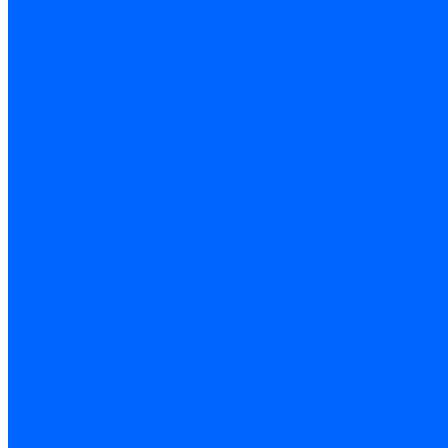
Листовые материалы
Аквапанель
Гипсокартон \ ГКЛ
Клей для обоев
Герметики
Герметики для OSB
Герметики для бетонных полов
Герметики для дерева
Герметики для кровли
Герметики для межпанельных швов
Герметики для монтажа оконных конструкций
Герметики для паркета
Герметики санитарные
Герметики силиконовые
Клей-герметики «жидкие гвозди»
Люки
Люки напольные
Люки под плитку
Люки потолочные
Люки противопожарные
Ремонтные составы
Подливного типа \ Анкеровка
Тиксотропный состав