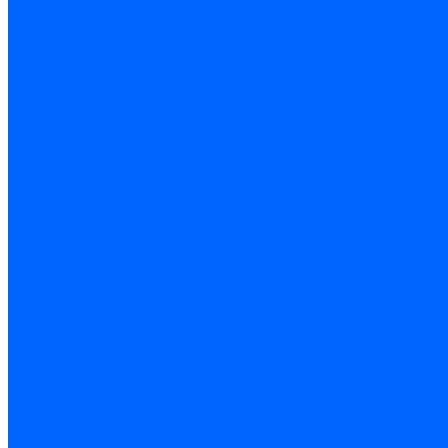
Очистители
Силиконования затирка
Цементная затирка
Латексная добавка
Инструмент
Расходные материалы
Ручной инструмент
Комплектующие для ГКЛ
Лента звукоизоляционная
Подвесы, крабы
Профиль, маячки
Серпянка и лента для швов ГКЛ
Лакокрасочные материалы
Краски интерьерные
Краски резиновые
Краски фактурные
Краски фасадные
Клеи
Клеи акриловые
Клеи полиуритановые
Крепеж
Дюбель-гвозди
Дюбеля для теплоизоляции
Саморезы