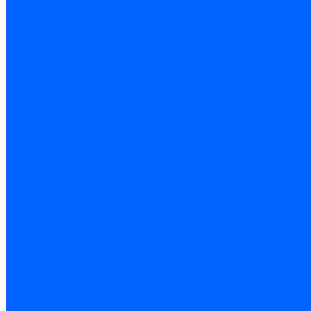
Комплектующие для ГКЛ
Лента звукоизоляционная
Подвесы, крабы
Профиль, маячки
Серпянка и лента для швов ГКЛ
Лакокрасочные материалы
Краски интерьерные
Краски резиновые
Краски фактурные
Краски фасадные
Клеи
Клеи акриловые
Клеи полиуритановые
Крепеж
Дюбель-гвозди
Дюбеля для теплоизоляции
Саморезы
Листовые материалы
Аквапанель
Гипсокартон \ ГКЛ
Клей для обоев
Герметики
Герметики для OSB
Герметики для бетонных полов