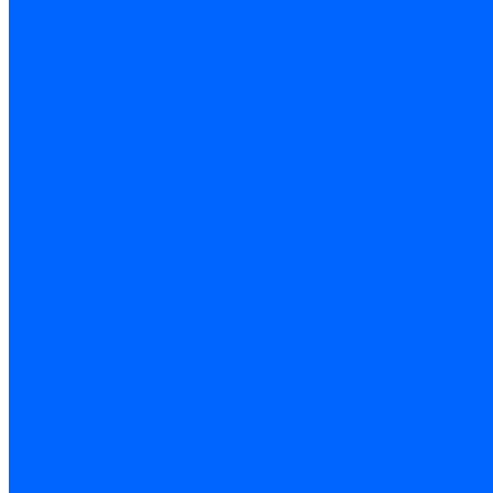
Колеровка
Колеровка краски и декоративной штукатурки
О нас
Оплата и доставка
Контакты
...
Каталог товаров
Гидроизоляция
Готовая к применению
Двухкомпонентная гидроизоляция
Жёсткая гидроизоляция \ Сухая
Проникающая гидроизоляция \ Сухая
Шнур, полотна и ленты гидроизоляционные
Грунтовка
Затирка межплиточных швов
Двухкомпаннентная затирка \ Эпоксидная
Очистители
Силиконования затирка
Цементная затирка
Латексная добавка
Инструмент
Расходные материалы
Ручной инструмент