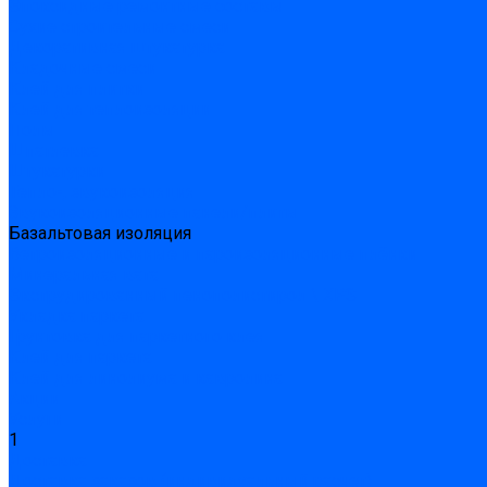
Эпоксидные ремонтные составы
Сухие строительные смеси
Декоративная штукатурка
Кладочные смеси
Клей для плитки
Клей для теплоизоляции
Полы
Шпатлевка
Штукатурки
Тепло-, звукоизоляция
Звукоизоляционные панели/плиты
Базальтовая изоляция
Ветроизоляционные и пароизоляционные плёнки
Минеральная вата
Экструдированный пенополистирол \ XPS
Укладка паркета
Грунтовка для паркетного клея
Клей для паркета
Клей для линолиума и кавролина
Акции
Услуги
1
Доставка
Доставка заказов (индивидуальный расчет)