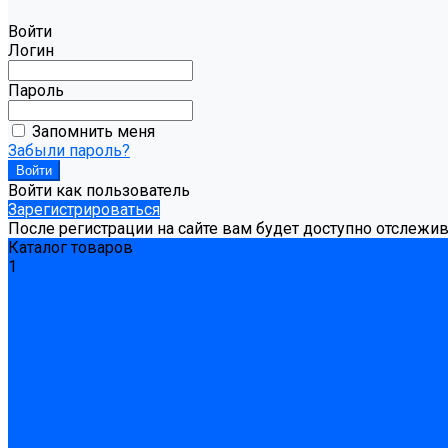
Войти
Логин
Пароль
Запомнить меня
Забыли пароль?
Войти как пользователь
Зарегистрироваться
После регистрации на сайте вам будет доступно отслежи
Каталог товаров
1
Гидроизоляция
Готовая к применению
Двухкомпонентная гидроизоляция
Жёсткая гидроизоляция \ Сухая
Проникающая гидроизоляция \ Сухая
Шнур, полотна и ленты гидроизоляционные
Грунтовка
Затирка межплиточных швов
Двухкомпаннентная затирка \ Эпоксидная