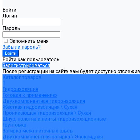
Войти
Логин
Пароль
Запомнить меня
Забыли пароль?
Войти как пользователь
Зарегистрироваться
После регистрации на сайте вам будет доступно отслежи
Каталог товаров
1
Гидроизоляция
Готовая к применению
Двухкомпонентная гидроизоляция
Жёсткая гидроизоляция \ Сухая
Проникающая гидроизоляция \ Сухая
Шнур, полотна и ленты гидроизоляционные
Грунтовка
Затирка межплиточных швов
Двухкомпаннентная затирка \ Эпоксидная