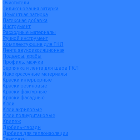
Очистители
Силиконования затирка
Цементная затирка
Латексная добавка
Инструмент
Расходные материалы
Ручной инструмент
Комплектующие для ГКЛ
Лента звукоизоляционная
Подвесы, крабы
Профиль, маячки
Серпянка и лента для швов ГКЛ
Лакокрасочные материалы
Краски интерьерные
Краски резиновые
Краски фактурные
Краски фасадные
Клеи
Клеи акриловые
Клеи полиуритановые
Крепеж
Дюбель-гвозди
Дюбеля для теплоизоляции
Саморезы