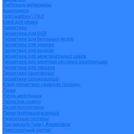
Листовые материалы
Аквапанель
Гипсокартон \ ГКЛ
Клей для обоев
Герметики
Герметики для OSB
Герметики для бетонных полов
Герметики для дерева
Герметики для кровли
Герметики для межпанельных швов
Герметики для монтажа оконных конструкций
Герметики для паркета
Герметики санитарные
Герметики силиконовые
Клей-герметики «жидкие гвозди»
Люки
Люки напольные
Люки под плитку
Люки потолочные
Люки противопожарные
Ремонтные составы
Подливного типа \ Анкеровка
Тиксотропный состав