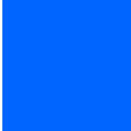
Колеровка
Колеровка краски и декоративной штукатурки
О нас
Оплата и доставка
Контакты
...
Каталог товаров
Гидроизоляция
Готовая к применению
Двухкомпонентная гидроизоляция
Жёсткая гидроизоляция \ Сухая
Проникающая гидроизоляция \ Сухая
Шнур, полотна и ленты гидроизоляционные
Грунтовка
Затирка межплиточных швов
Двухкомпаннентная затирка \ Эпоксидная
Очистители
Силиконования затирка
Цементная затирка
Латексная добавка
Инструмент
Расходные материалы
Ручной инструмент