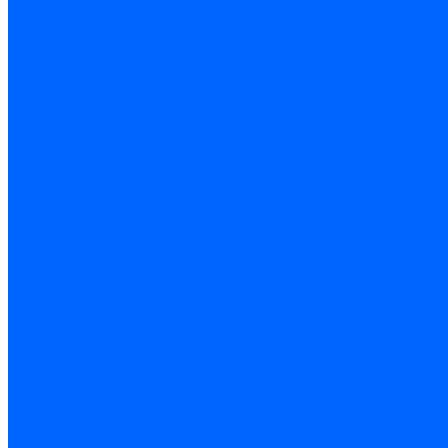
Герметики для дерева
Герметики для кровли
Герметики для межпанельных швов
Герметики для монтажа оконных конструкций
Герметики для паркета
Герметики санитарные
Герметики силиконовые
Клей-герметики «жидкие гвозди»
Люки
Люки напольные
Люки под плитку
Люки потолочные
Люки противопожарные
Ремонтные составы
Подливного типа \ Анкеровка
Тиксотропный состав
Эпоксидные ремонтные составы
Сухие строительные смеси
Декоративная штукатурка
Кладочные смеси
Клей для плитки
Клей для теплоизоляции
Полы
Шпатлевка