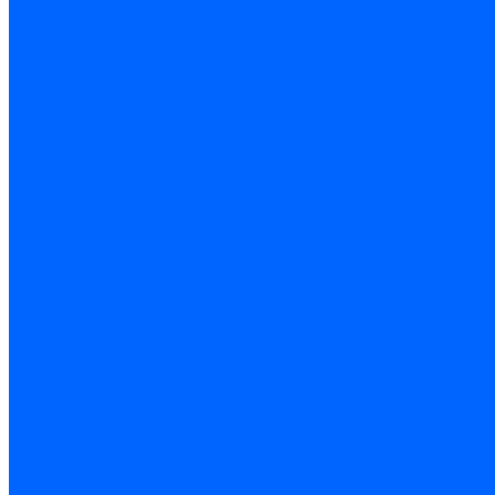
Комплектующие для ГКЛ
Лента звукоизоляционная
Подвесы, крабы
Профиль, маячки
Серпянка и лента для швов ГКЛ
Лакокрасочные материалы
Краски интерьерные
Краски резиновые
Краски фактурные
Краски фасадные
Клеи
Клеи акриловые
Клеи полиуритановые
Крепеж
Дюбель-гвозди
Дюбеля для теплоизоляции
Саморезы
Листовые материалы
Аквапанель
Гипсокартон \ ГКЛ
Клей для обоев
Герметики
Герметики для OSB
Герметики для бетонных полов