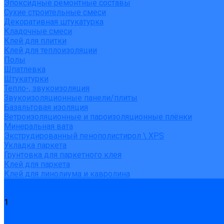
Эпоксидные ремонтные составы
Сухие строительные смеси
Декоративная штукатурка
Кладочные смеси
Клей для плитки
Клей для теплоизоляции
Полы
Шпатлевка
Штукатурки
Тепло-, звукоизоляция
Звукоизоляционные панели/плиты
Базальтовая изоляция
Ветроизоляционные и пароизоляционные плёнки
Минеральная вата
Экструдированный пенополистирол \ XPS
Укладка паркета
Грунтовка для паркетного клея
Клей для паркета
Клей для линолиума и кавролина
Акции
Услуги
1
Доставка
Доставка заказов (индивидуальный расчет)