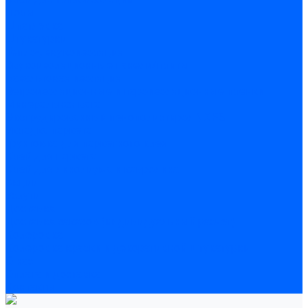
Полы
Шпатлевка
Штукатурки
Тепло-, звукоизоляция
Звукоизоляционные панели/плиты
Базальтовая изоляция
Ветроизоляционные и пароизоляционные плёнки
Минеральная вата
Экструдированный пенополистирол \ XPS
Укладка паркета
Грунтовка для паркетного клея
Клей для паркета
Клей для линолиума и кавролина
Акции
Услуги
Доставка
Доставка заказов (индивидуальный расчет)
Колеровка
Колеровка краски и декоративной штукатурки
О нас
Оплата и доставка
Контакты