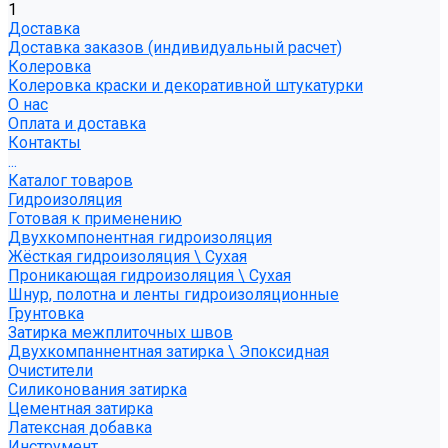
1
Доставка
Доставка заказов (индивидуальный расчет)
Колеровка
Колеровка краски и декоративной штукатурки
О нас
Оплата и доставка
Контакты
...
Каталог товаров
Гидроизоляция
Готовая к применению
Двухкомпонентная гидроизоляция
Жёсткая гидроизоляция \ Сухая
Проникающая гидроизоляция \ Сухая
Шнур, полотна и ленты гидроизоляционные
Грунтовка
Затирка межплиточных швов
Двухкомпаннентная затирка \ Эпоксидная
Очистители
Силиконования затирка
Цементная затирка
Латексная добавка
Инструмент