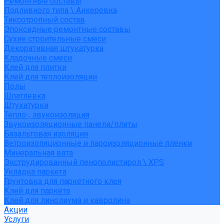
Ремонтные составы
Подливного типа \ Анкеровка
Тиксотропный состав
Эпоксидные ремонтные составы
Сухие строительные смеси
Декоративная штукатурка
Кладочные смеси
Клей для плитки
Клей для теплоизоляции
Полы
Шпатлевка
Штукатурки
Тепло-, звукоизоляция
Звукоизоляционные панели/плиты
Базальтовая изоляция
Ветроизоляционные и пароизоляционные плёнки
Минеральная вата
Экструдированный пенополистирол \ XPS
Укладка паркета
Грунтовка для паркетного клея
Клей для паркета
Клей для линолиума и кавролина
Акции
Услуги