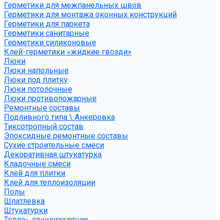
Герметики для межпанельных швов
Герметики для монтажа оконных конструкций
Герметики для паркета
Герметики санитарные
Герметики силиконовые
Клей-герметики «жидкие гвозди»
Люки
Люки напольные
Люки под плитку
Люки потолочные
Люки противопожарные
Ремонтные составы
Подливного типа \ Анкеровка
Тиксотропный состав
Эпоксидные ремонтные составы
Сухие строительные смеси
Декоративная штукатурка
Кладочные смеси
Клей для плитки
Клей для теплоизоляции
Полы
Шпатлевка
Штукатурки
Тепло-, звукоизоляция