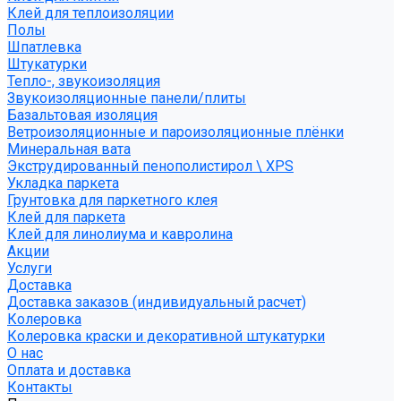
Клей для теплоизоляции
Полы
Шпатлевка
Штукатурки
Тепло-, звукоизоляция
Звукоизоляционные панели/плиты
Базальтовая изоляция
Ветроизоляционные и пароизоляционные плёнки
Минеральная вата
Экструдированный пенополистирол \ XPS
Укладка паркета
Грунтовка для паркетного клея
Клей для паркета
Клей для линолиума и кавролина
Акции
Услуги
Доставка
Доставка заказов (индивидуальный расчет)
Колеровка
Колеровка краски и декоративной штукатурки
О нас
Оплата и доставка
Контакты