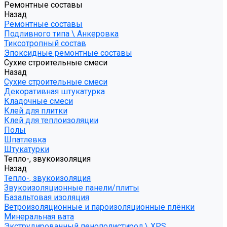
Ремонтные составы
Назад
Ремонтные составы
Подливного типа \ Анкеровка
Тиксотропный состав
Эпоксидные ремонтные составы
Сухие строительные смеси
Назад
Сухие строительные смеси
Декоративная штукатурка
Кладочные смеси
Клей для плитки
Клей для теплоизоляции
Полы
Шпатлевка
Штукатурки
Тепло-, звукоизоляция
Назад
Тепло-, звукоизоляция
Звукоизоляционные панели/плиты
Базальтовая изоляция
Ветроизоляционные и пароизоляционные плёнки
Минеральная вата
Экструдированный пенополистирол \ XPS