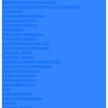
Затирка межплиточных швов
Двухкомпаннентная затирка \ Эпоксидная
Очистители
Силиконования затирка
Цементная затирка
Латексная добавка
Инструмент
Расходные материалы
Ручной инструмент
Комплектующие для ГКЛ
Лента звукоизоляционная
Подвесы, крабы
Профиль, маячки
Серпянка и лента для швов ГКЛ
Лакокрасочные материалы
Краски интерьерные
Краски резиновые
Краски фактурные
Краски фасадные
Клеи
Клеи акриловые
Клеи полиуритановые
Крепеж
Дюбель-гвозди