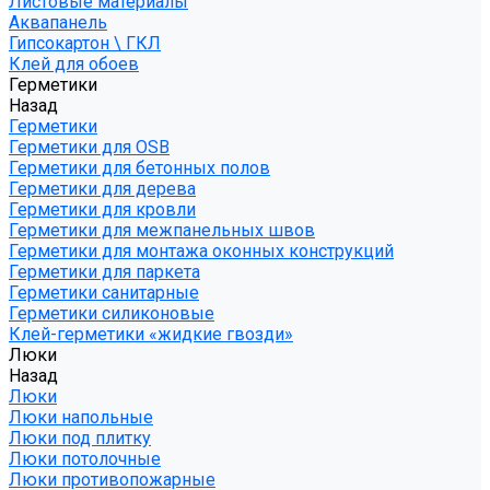
Листовые материалы
Аквапанель
Гипсокартон \ ГКЛ
Клей для обоев
Герметики
Назад
Герметики
Герметики для OSB
Герметики для бетонных полов
Герметики для дерева
Герметики для кровли
Герметики для межпанельных швов
Герметики для монтажа оконных конструкций
Герметики для паркета
Герметики санитарные
Герметики силиконовые
Клей-герметики «жидкие гвозди»
Люки
Назад
Люки
Люки напольные
Люки под плитку
Люки потолочные
Люки противопожарные