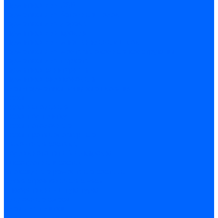
Герметики для OSB
Герметики для бетонных полов
Герметики для дерева
Герметики для кровли
Герметики для межпанельных швов
Герметики для монтажа оконных конструкций
Герметики для паркета
Герметики санитарные
Герметики силиконовые
Клей-герметики «жидкие гвозди»
Люки
Люки напольные
Люки под плитку
Люки потолочные
Люки противопожарные
Ремонтные составы
Подливного типа \ Анкеровка
Тиксотропный состав
Эпоксидные ремонтные составы
Сухие строительные смеси
Декоративная штукатурка
Кладочные смеси
Клей для плитки
Клей для теплоизоляции