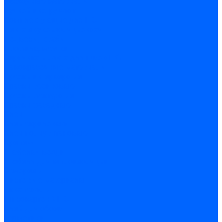
Расходные материалы
Ручной инструмент
Комплектующие для ГКЛ
Лента звукоизоляционная
Подвесы, крабы
Профиль, маячки
Серпянка и лента для швов ГКЛ
Лакокрасочные материалы
Краски интерьерные
Краски резиновые
Краски фактурные
Краски фасадные
Клеи
Клеи акриловые
Клеи полиуритановые
Крепеж
Дюбель-гвозди
Дюбеля для теплоизоляции
Саморезы
Листовые материалы
Аквапанель
Гипсокартон \ ГКЛ
Клей для обоев
Герметики