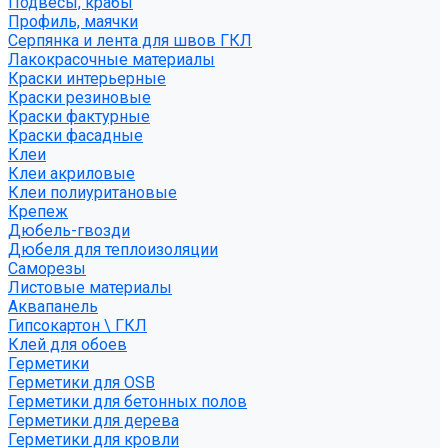
Подвесы, крабы
Профиль, маячки
Серпянка и лента для швов ГКЛ
Лакокрасочные материалы
Краски интерьерные
Краски резиновые
Краски фактурные
Краски фасадные
Клеи
Клеи акриловые
Клеи полиуритановые
Крепеж
Дюбель-гвозди
Дюбеля для теплоизоляции
Саморезы
Листовые материалы
Аквапанель
Гипсокартон \ ГКЛ
Клей для обоев
Герметики
Герметики для OSB
Герметики для бетонных полов
Герметики для дерева
Герметики для кровли