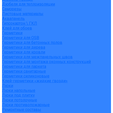
Дюбеля для теплоизоляции
Саморезы
Листовые материалы
Аквапанель
Гипсокартон \ ГКЛ
Клей для обоев
Герметики
Герметики для OSB
Герметики для бетонных полов
Герметики для дерева
Герметики для кровли
Герметики для межпанельных швов
Герметики для монтажа оконных конструкций
Герметики для паркета
Герметики санитарные
Герметики силиконовые
Клей-герметики «жидкие гвозди»
Люки
Люки напольные
Люки под плитку
Люки потолочные
Люки противопожарные
Ремонтные составы