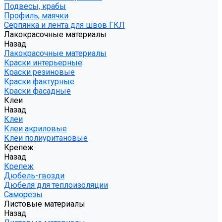
Подвесы, крабы
Профиль, маячки
Серпянка и лента для швов ГКЛ
Лакокрасочные материалы
Назад
Лакокрасочные материалы
Краски интерьерные
Краски резиновые
Краски фактурные
Краски фасадные
Клеи
Назад
Клеи
Клеи акриловые
Клеи полиуритановые
Крепеж
Назад
Крепеж
Дюбель-гвозди
Дюбеля для теплоизоляции
Саморезы
Листовые материалы
Назад