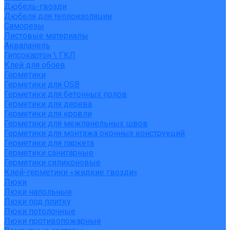
Дюбель-гвозди
Дюбеля для теплоизоляции
Саморезы
Листовые материалы
Аквапанель
Гипсокартон \ ГКЛ
Клей для обоев
Герметики
Герметики для OSB
Герметики для бетонных полов
Герметики для дерева
Герметики для кровли
Герметики для межпанельных швов
Герметики для монтажа оконных конструкций
Герметики для паркета
Герметики санитарные
Герметики силиконовые
Клей-герметики «жидкие гвозди»
Люки
Люки напольные
Люки под плитку
Люки потолочные
Люки противопожарные