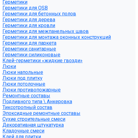
Герметики
Герметики для OSB
Герметики для бетонных полов
Герметики для дерева
Герметики для кровли
Герметики для межпанельных швов
Герметики для монтажа оконных конструкций
Герметики для паркета
Герметики санитарные
Герметики силиконовые
Клей-герметики «жидкие гвозди»
Люки
Люки напольные
Люки под плитку
Люки потолочные
Люки противопожарные
Ремонтные составы
Подливного типа \ Анкеровка
Тиксотропный состав
Эпоксидные ремонтные составы
Сухие строительные смеси
Декоративная штукатурка
Кладочные смеси
Клей для плитки