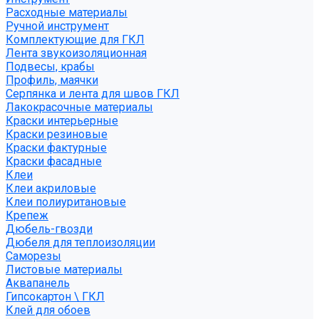
Расходные материалы
Ручной инструмент
Комплектующие для ГКЛ
Лента звукоизоляционная
Подвесы, крабы
Профиль, маячки
Серпянка и лента для швов ГКЛ
Лакокрасочные материалы
Краски интерьерные
Краски резиновые
Краски фактурные
Краски фасадные
Клеи
Клеи акриловые
Клеи полиуритановые
Крепеж
Дюбель-гвозди
Дюбеля для теплоизоляции
Саморезы
Листовые материалы
Аквапанель
Гипсокартон \ ГКЛ
Клей для обоев