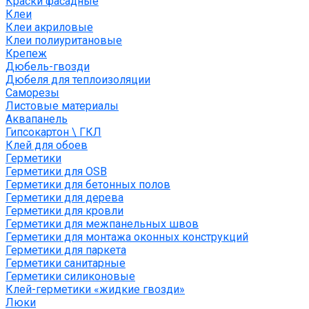
Краски фасадные
Клеи
Клеи акриловые
Клеи полиуритановые
Крепеж
Дюбель-гвозди
Дюбеля для теплоизоляции
Саморезы
Листовые материалы
Аквапанель
Гипсокартон \ ГКЛ
Клей для обоев
Герметики
Герметики для OSB
Герметики для бетонных полов
Герметики для дерева
Герметики для кровли
Герметики для межпанельных швов
Герметики для монтажа оконных конструкций
Герметики для паркета
Герметики санитарные
Герметики силиконовые
Клей-герметики «жидкие гвозди»
Люки