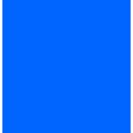
Доставка
Доставка заказов (индивидуальный расчет)
Колеровка
Колеровка краски и декоративной штукатурки
О нас
Оплата и доставка
Контакты
...
Каталог товаров
Гидроизоляция
Готовая к применению
Двухкомпонентная гидроизоляция
Жёсткая гидроизоляция \ Сухая
Проникающая гидроизоляция \ Сухая
Шнур, полотна и ленты гидроизоляционные
Грунтовка
Затирка межплиточных швов
Двухкомпаннентная затирка \ Эпоксидная
Очистители
Силиконования затирка
Цементная затирка
Латексная добавка
Инструмент