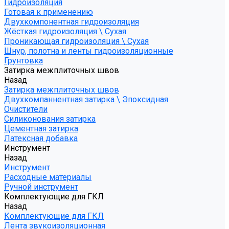
Гидроизоляция
Готовая к применению
Двухкомпонентная гидроизоляция
Жёсткая гидроизоляция \ Сухая
Проникающая гидроизоляция \ Сухая
Шнур, полотна и ленты гидроизоляционные
Грунтовка
Затирка межплиточных швов
Назад
Затирка межплиточных швов
Двухкомпаннентная затирка \ Эпоксидная
Очистители
Силиконования затирка
Цементная затирка
Латексная добавка
Инструмент
Назад
Инструмент
Расходные материалы
Ручной инструмент
Комплектующие для ГКЛ
Назад
Комплектующие для ГКЛ
Лента звукоизоляционная