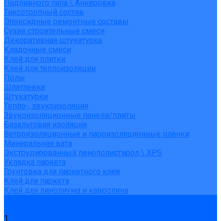
Подливного типа \ Анкеровка
Тиксотропный состав
Эпоксидные ремонтные составы
Сухие строительные смеси
Декоративная штукатурка
Кладочные смеси
Клей для плитки
Клей для теплоизоляции
Полы
Шпатлевка
Штукатурки
Тепло-, звукоизоляция
Звукоизоляционные панели/плиты
Базальтовая изоляция
Ветроизоляционные и пароизоляционные плёнки
Минеральная вата
Экструдированный пенополистирол \ XPS
Укладка паркета
Грунтовка для паркетного клея
Клей для паркета
Клей для линолиума и кавролина
Акции
Услуги
1