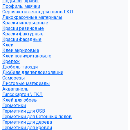
Подвесы, крабы
Профиль, маячки
Серпянка и лента для швов ГКЛ
Лакокрасочные материалы
Краски интерьерные
Краски резиновые
Краски фактурные
Краски фасадные
Клеи
Клеи акриловые
Клеи полиуритановые
Крепеж
Дюбель-гвозди
Дюбеля для теплоизоляции
Саморезы
Листовые материалы
Аквапанель
Гипсокартон \ ГКЛ
Клей для обоев
Герметики
Герметики для OSB
Герметики для бетонных полов
Герметики для дерева
Герметики для кровли