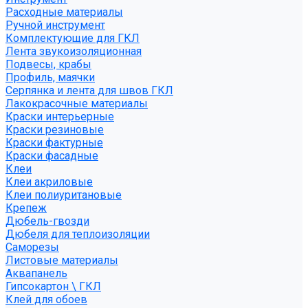
Расходные материалы
Ручной инструмент
Комплектующие для ГКЛ
Лента звукоизоляционная
Подвесы, крабы
Профиль, маячки
Серпянка и лента для швов ГКЛ
Лакокрасочные материалы
Краски интерьерные
Краски резиновые
Краски фактурные
Краски фасадные
Клеи
Клеи акриловые
Клеи полиуритановые
Крепеж
Дюбель-гвозди
Дюбеля для теплоизоляции
Саморезы
Листовые материалы
Аквапанель
Гипсокартон \ ГКЛ
Клей для обоев