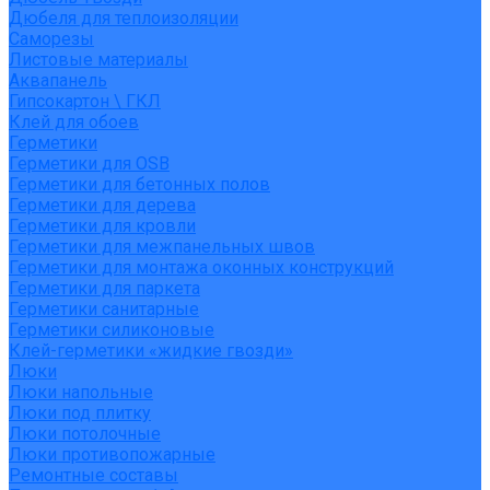
Дюбеля для теплоизоляции
Саморезы
Листовые материалы
Аквапанель
Гипсокартон \ ГКЛ
Клей для обоев
Герметики
Герметики для OSB
Герметики для бетонных полов
Герметики для дерева
Герметики для кровли
Герметики для межпанельных швов
Герметики для монтажа оконных конструкций
Герметики для паркета
Герметики санитарные
Герметики силиконовые
Клей-герметики «жидкие гвозди»
Люки
Люки напольные
Люки под плитку
Люки потолочные
Люки противопожарные
Ремонтные составы