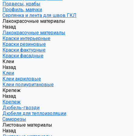
Подвесы, крабы
Профиль, маячки
Серпянка и лента для швов ГКЛ
Лакокрасочные материалы
Назад
Лакокрасочные материалы
Краски интерьерные
Краски резиновые
Краски фактурные
Краски фасадные
Клеи
Назад
Клеи
Клеи акриловые
Клеи полиуритановые
Крепеж
Назад
Крепеж
Дюбель-гвозди
Дюбеля для теплоизоляции
Саморезы
Листовые материалы
Назад