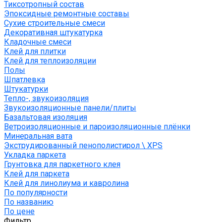
Тиксотропный состав
Эпоксидные ремонтные составы
Сухие строительные смеси
Декоративная штукатурка
Кладочные смеси
Клей для плитки
Клей для теплоизоляции
Полы
Шпатлевка
Штукатурки
Тепло-, звукоизоляция
Звукоизоляционные панели/плиты
Базальтовая изоляция
Ветроизоляционные и пароизоляционные плёнки
Минеральная вата
Экструдированный пенополистирол \ XPS
Укладка паркета
Грунтовка для паркетного клея
Клей для паркета
Клей для линолиума и кавролина
По популярности
По названию
По цене
Фильтр