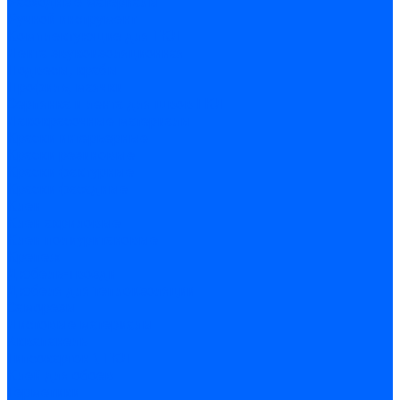
Расходные материалы
Ручной инструмент
Комплектующие для ГКЛ
Лента звукоизоляционная
Подвесы, крабы
Профиль, маячки
Серпянка и лента для швов ГКЛ
Лакокрасочные материалы
Краски интерьерные
Краски резиновые
Краски фактурные
Краски фасадные
Клеи
Клеи акриловые
Клеи полиуритановые
Крепеж
Дюбель-гвозди
Дюбеля для теплоизоляции
Саморезы
Листовые материалы
Аквапанель
Гипсокартон \ ГКЛ
Клей для обоев
Герметики