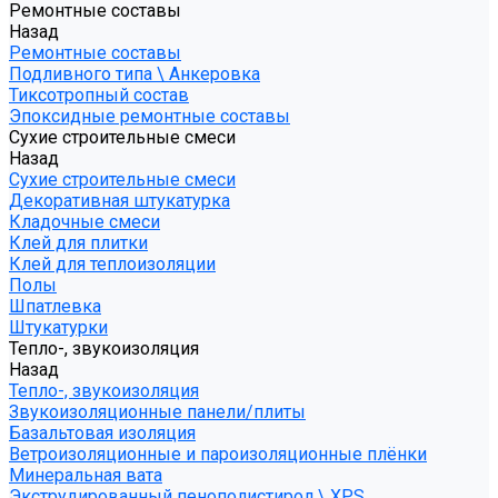
Ремонтные составы
Назад
Ремонтные составы
Подливного типа \ Анкеровка
Тиксотропный состав
Эпоксидные ремонтные составы
Сухие строительные смеси
Назад
Сухие строительные смеси
Декоративная штукатурка
Кладочные смеси
Клей для плитки
Клей для теплоизоляции
Полы
Шпатлевка
Штукатурки
Тепло-, звукоизоляция
Назад
Тепло-, звукоизоляция
Звукоизоляционные панели/плиты
Базальтовая изоляция
Ветроизоляционные и пароизоляционные плёнки
Минеральная вата
Экструдированный пенополистирол \ XPS