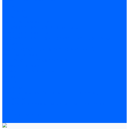
Полы
Шпатлевка
Штукатурки
Тепло-, звукоизоляция
Звукоизоляционные панели/плиты
Базальтовая изоляция
Ветроизоляционные и пароизоляционные плёнки
Минеральная вата
Экструдированный пенополистирол \ XPS
Укладка паркета
Грунтовка для паркетного клея
Клей для паркета
Клей для линолиума и кавролина
Акции
Услуги
Доставка
Доставка заказов (индивидуальный расчет)
Колеровка
Колеровка краски и декоративной штукатурки
О нас
Оплата и доставка
Контакты