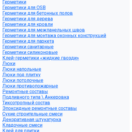
Герметики
Герметики для OSB
Герметики для бетонных полов
Герметики для дерева
Герметики для кровли
Герметики для межпанельных швов
Герметики для монтажа оконных конструкций
Герметики для паркета
Герметики санитарные
Герметики силиконовые
Клей-герметики «жидкие гвозди»
Люки
Люки напольные
Люки под плитку
Люки потолочные
Люки противопожарные
Ремонтные составы
Подливного типа \ Анкеровка
Тиксотропный состав
Эпоксидные ремонтные составы
Сухие строительные смеси
Декоративная штукатурка
Кладочные смеси
Клей для плитки