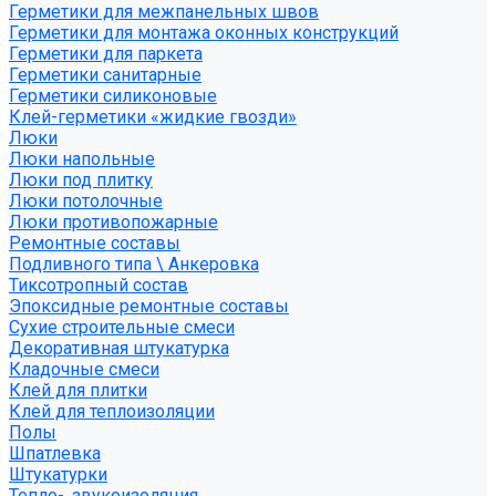
Герметики для межпанельных швов
Герметики для монтажа оконных конструкций
Герметики для паркета
Герметики санитарные
Герметики силиконовые
Клей-герметики «жидкие гвозди»
Люки
Люки напольные
Люки под плитку
Люки потолочные
Люки противопожарные
Ремонтные составы
Подливного типа \ Анкеровка
Тиксотропный состав
Эпоксидные ремонтные составы
Сухие строительные смеси
Декоративная штукатурка
Кладочные смеси
Клей для плитки
Клей для теплоизоляции
Полы
Шпатлевка
Штукатурки
Тепло-, звукоизоляция