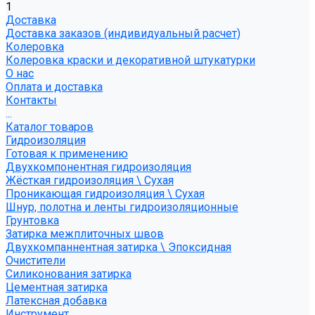
1
Доставка
Доставка заказов (индивидуальный расчет)
Колеровка
Колеровка краски и декоративной штукатурки
О нас
Оплата и доставка
Контакты
...
Каталог товаров
Гидроизоляция
Готовая к применению
Двухкомпонентная гидроизоляция
Жёсткая гидроизоляция \ Сухая
Проникающая гидроизоляция \ Сухая
Шнур, полотна и ленты гидроизоляционные
Грунтовка
Затирка межплиточных швов
Двухкомпаннентная затирка \ Эпоксидная
Очистители
Силиконования затирка
Цементная затирка
Латексная добавка
Инструмент