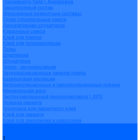
Подливного типа \ Анкеровка
Тиксотропный состав
Эпоксидные ремонтные составы
Сухие строительные смеси
Декоративная штукатурка
Кладочные смеси
Клей для плитки
Клей для теплоизоляции
Полы
Шпатлевка
Штукатурки
Тепло-, звукоизоляция
Звукоизоляционные панели/плиты
Базальтовая изоляция
Ветроизоляционные и пароизоляционные плёнки
Минеральная вата
Экструдированный пенополистирол \ XPS
Укладка паркета
Грунтовка для паркетного клея
Клей для паркета
Клей для линолиума и кавролина
Акции
Услуги
1