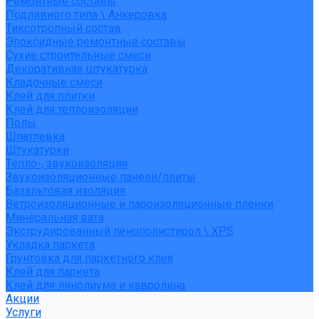
Ремонтные составы
Подливного типа \ Анкеровка
Тиксотропный состав
Эпоксидные ремонтные составы
Сухие строительные смеси
Декоративная штукатурка
Кладочные смеси
Клей для плитки
Клей для теплоизоляции
Полы
Шпатлевка
Штукатурки
Тепло-, звукоизоляция
Звукоизоляционные панели/плиты
Базальтовая изоляция
Ветроизоляционные и пароизоляционные плёнки
Минеральная вата
Экструдированный пенополистирол \ XPS
Укладка паркета
Грунтовка для паркетного клея
Клей для паркета
Клей для линолиума и кавролина
Акции
Услуги