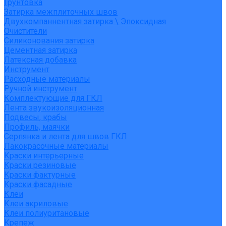
Грунтовка
Затирка межплиточных швов
Двухкомпаннентная затирка \ Эпоксидная
Очистители
Силиконования затирка
Цементная затирка
Латексная добавка
Инструмент
Расходные материалы
Ручной инструмент
Комплектующие для ГКЛ
Лента звукоизоляционная
Подвесы, крабы
Профиль, маячки
Серпянка и лента для швов ГКЛ
Лакокрасочные материалы
Краски интерьерные
Краски резиновые
Краски фактурные
Краски фасадные
Клеи
Клеи акриловые
Клеи полиуритановые
Крепеж