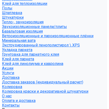
Клей для теплоизоляции
Полы
Шпатлевка
Штукатурки
Тепло-, звукоизоляция
Звукоизоляционные панели/плиты
Базальтовая изоляция
Ветроизоляционные и пароизоляционные плёнки
Минеральная вата
Экструдированный пенополистирол \ XPS
Укладка паркета
Грунтовка для паркетного клея
Клей для паркета
Клей для линолиума и кавролина
Акции
Услуги
Доставка
Доставка заказов (индивидуальный расчет)
Колеровка
Колеровка краски и декоративной штукатурки
О нас
Оплата и доставка
Контакты