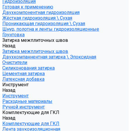
Гидроизоляция
Готовая к применению
Двухкомпонентная гидроизоляция
Жёсткая гидроизоляция \ Сухая
Проникающая гидроизоляция \ Сухая
Шнур, полотна и ленты гидроизоляционные
Грунтовка
Затирка межплиточных швов
Назад
Затирка межплиточных швов
Двухкомпаннентная затирка \ Эпоксидная
Очистители
Силиконования затирка
Цементная затирка
Латексная добавка
Инструмент
Назад
Инструмент
Расходные материалы
Ручной инструмент
Комплектующие для ГКЛ
Назад
Комплектующие для ГКЛ
Лента звукоизоляционная