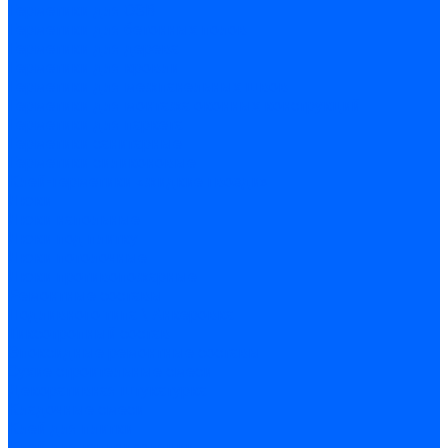
Герметики для OSB
Герметики для бетонных полов
Герметики для дерева
Герметики для кровли
Герметики для межпанельных швов
Герметики для монтажа оконных конструкций
Герметики для паркета
Герметики санитарные
Герметики силиконовые
Клей-герметики «жидкие гвозди»
Люки
Люки напольные
Люки под плитку
Люки потолочные
Люки противопожарные
Ремонтные составы
Подливного типа \ Анкеровка
Тиксотропный состав
Эпоксидные ремонтные составы
Сухие строительные смеси
Декоративная штукатурка
Кладочные смеси
Клей для плитки
Клей для теплоизоляции