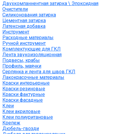
Двухкомпаннентная затирка \ Эпоксидная
Очистители
Силиконования затирка
Цементная затирка
Латексная добавка
Инструмент
Расходные материалы
Ручной инструмент
Комплектующие для ГКЛ
Лента звукоизоляционная
Подвесы, крабы
Профиль, маячки
Серпянка и лента для швов ГКЛ
Лакокрасочные материалы
Краски интерьерные
Краски резиновые
Краски фактурные
Краски фасадные
Клеи
Клеи акриловые
Клеи полиуритановые
Крепеж
Дюбель-гвозди