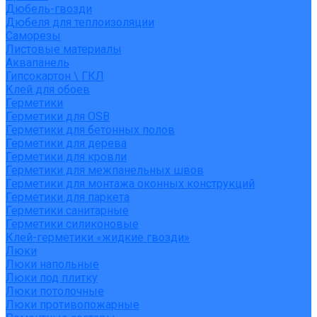
Дюбель-гвозди
Дюбеля для теплоизоляции
Саморезы
Листовые материалы
Аквапанель
Гипсокартон \ ГКЛ
Клей для обоев
Герметики
Герметики для OSB
Герметики для бетонных полов
Герметики для дерева
Герметики для кровли
Герметики для межпанельных швов
Герметики для монтажа оконных конструкций
Герметики для паркета
Герметики санитарные
Герметики силиконовые
Клей-герметики «жидкие гвозди»
Люки
Люки напольные
Люки под плитку
Люки потолочные
Люки противопожарные