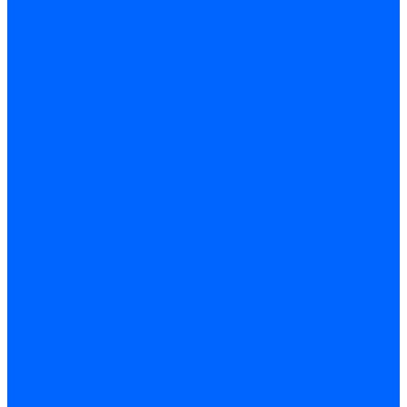
Доставка
Доставка заказов (индивидуальный расчет)
Колеровка
Колеровка краски и декоративной штукатурки
О нас
Оплата и доставка
Контакты
...
Каталог товаров
Гидроизоляция
Готовая к применению
Двухкомпонентная гидроизоляция
Жёсткая гидроизоляция \ Сухая
Проникающая гидроизоляция \ Сухая
Шнур, полотна и ленты гидроизоляционные
Грунтовка
Затирка межплиточных швов
Двухкомпаннентная затирка \ Эпоксидная
Очистители
Силиконования затирка
Цементная затирка
Латексная добавка
Инструмент