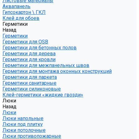
Листовые материалы
Аквапанель
Гипсокартон \ ГКЛ
Клей для обоев
Герметики
Назад
Герметики
Герметики для OSB
Герметики для бетонных полов
Герметики для дерева
Герметики для кровли
Герметики для межпанельных швов
Герметики для монтажа оконных конструкций
Герметики для паркета
Герметики санитарные
Герметики силиконовые
Клей-герметики «жидкие гвозди»
Люки
Назад
Люки
Люки напольные
Люки под плитку
Люки потолочные
Люки противопожарные