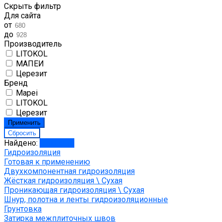
Скрыть фильтр
Для сайта
от
до
Производитель
LITOKOL
МАПЕИ
Церезит
Бренд
Mapei
LITOKOL
Церезит
Найдено:
Показать
Гидроизоляция
Готовая к применению
Двухкомпонентная гидроизоляция
Жёсткая гидроизоляция \ Сухая
Проникающая гидроизоляция \ Сухая
Шнур, полотна и ленты гидроизоляционные
Грунтовка
Затирка межплиточных швов