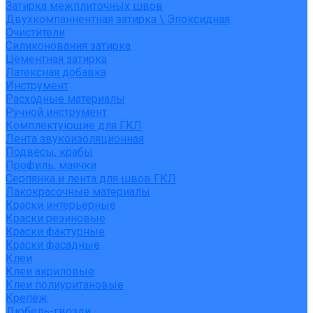
Затирка межплиточных швов
Двухкомпаннентная затирка \ Эпоксидная
Очистители
Силиконования затирка
Цементная затирка
Латексная добавка
Инструмент
Расходные материалы
Ручной инструмент
Комплектующие для ГКЛ
Лента звукоизоляционная
Подвесы, крабы
Профиль, маячки
Серпянка и лента для швов ГКЛ
Лакокрасочные материалы
Краски интерьерные
Краски резиновые
Краски фактурные
Краски фасадные
Клеи
Клеи акриловые
Клеи полиуритановые
Крепеж
Дюбель-гвозди