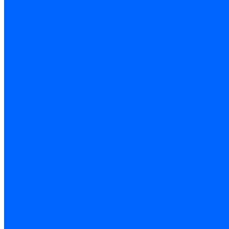
Герметики для дерева
Герметики для кровли
Герметики для межпанельных швов
Герметики для монтажа оконных конструкций
Герметики для паркета
Герметики санитарные
Герметики силиконовые
Клей-герметики «жидкие гвозди»
Люки
Люки напольные
Люки под плитку
Люки потолочные
Люки противопожарные
Ремонтные составы
Подливного типа \ Анкеровка
Тиксотропный состав
Эпоксидные ремонтные составы
Сухие строительные смеси
Декоративная штукатурка
Кладочные смеси
Клей для плитки
Клей для теплоизоляции
Полы
Шпатлевка