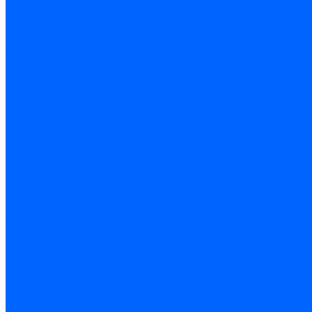
Колеровка
Колеровка краски и декоративной штукатурки
О нас
Оплата и доставка
Контакты
...
Каталог товаров
Гидроизоляция
Готовая к применению
Двухкомпонентная гидроизоляция
Жёсткая гидроизоляция \ Сухая
Проникающая гидроизоляция \ Сухая
Шнур, полотна и ленты гидроизоляционные
Грунтовка
Затирка межплиточных швов
Двухкомпаннентная затирка \ Эпоксидная
Очистители
Силиконования затирка
Цементная затирка
Латексная добавка
Инструмент
Расходные материалы
Ручной инструмент