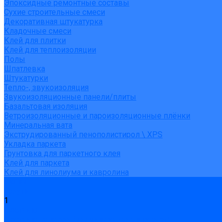
Эпоксидные ремонтные составы
Сухие строительные смеси
Декоративная штукатурка
Кладочные смеси
Клей для плитки
Клей для теплоизоляции
Полы
Шпатлевка
Штукатурки
Тепло-, звукоизоляция
Звукоизоляционные панели/плиты
Базальтовая изоляция
Ветроизоляционные и пароизоляционные плёнки
Минеральная вата
Экструдированный пенополистирол \ XPS
Укладка паркета
Грунтовка для паркетного клея
Клей для паркета
Клей для линолиума и кавролина
Акции
Услуги
1
Доставка
Доставка заказов (индивидуальный расчет)