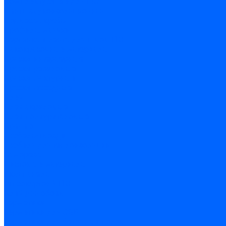
Комплектующие для ГКЛ
Лента звукоизоляционная
Подвесы, крабы
Профиль, маячки
Серпянка и лента для швов ГКЛ
Лакокрасочные материалы
Краски интерьерные
Краски резиновые
Краски фактурные
Краски фасадные
Клеи
Клеи акриловые
Клеи полиуритановые
Крепеж
Дюбель-гвозди
Дюбеля для теплоизоляции
Саморезы
Листовые материалы
Аквапанель
Гипсокартон \ ГКЛ
Клей для обоев
Герметики
Герметики для OSB
Герметики для бетонных полов