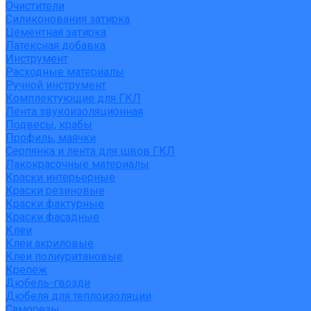
Очистители
Силиконования затирка
Цементная затирка
Латексная добавка
Инструмент
Расходные материалы
Ручной инструмент
Комплектующие для ГКЛ
Лента звукоизоляционная
Подвесы, крабы
Профиль, маячки
Серпянка и лента для швов ГКЛ
Лакокрасочные материалы
Краски интерьерные
Краски резиновые
Краски фактурные
Краски фасадные
Клеи
Клеи акриловые
Клеи полиуритановые
Крепеж
Дюбель-гвозди
Дюбеля для теплоизоляции
Саморезы