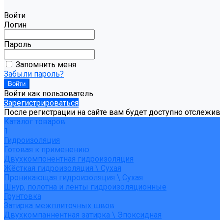
Войти
Логин
Пароль
Запомнить меня
Забыли пароль?
Войти как пользователь
Зарегистрироваться
После регистрации на сайте вам будет доступно отслежи
Каталог товаров
1
Гидроизоляция
Готовая к применению
Двухкомпонентная гидроизоляция
Жёсткая гидроизоляция \ Сухая
Проникающая гидроизоляция \ Сухая
Шнур, полотна и ленты гидроизоляционные
Грунтовка
Затирка межплиточных швов
Двухкомпаннентная затирка \ Эпоксидная