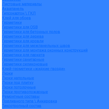
Листовые материалы
Аквапанель
Гипсокартон \ ГКЛ
Клей для обоев
Герметики
Герметики для OSB
Герметики для бетонных полов
Герметики для дерева
Герметики для кровли
Герметики для межпанельных швов
Герметики для монтажа оконных конструкций
Герметики для паркета
Герметики санитарные
Герметики силиконовые
Клей-герметики «жидкие гвозди»
Люки
Люки напольные
Люки под плитку
Люки потолочные
Люки противопожарные
Ремонтные составы
Подливного типа \ Анкеровка
Тиксотропный состав