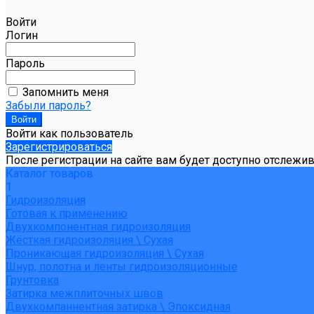
Войти
Логин
Пароль
Запомнить меня
Забыли пароль?
Войти как пользователь
Зарегистрироваться
После регистрации на сайте вам будет доступно отслежи
Каталог товаров
1
Гидроизоляция
Готовая к применению
Двухкомпонентная гидроизоляция
Жёсткая гидроизоляция \ Сухая
Проникающая гидроизоляция \ Сухая
Шнур, полотна и ленты гидроизоляционные
Грунтовка
Затирка межплиточных швов
Двухкомпаннентная затирка \ Эпоксидная