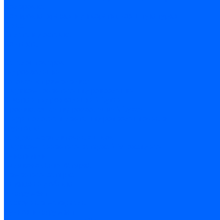
Колеровка
Колеровка краски и декоративной штукатурки
О нас
Оплата и доставка
Контакты
...
Каталог товаров
Гидроизоляция
Готовая к применению
Двухкомпонентная гидроизоляция
Жёсткая гидроизоляция \ Сухая
Проникающая гидроизоляция \ Сухая
Шнур, полотна и ленты гидроизоляционные
Грунтовка
Затирка межплиточных швов
Двухкомпаннентная затирка \ Эпоксидная
Очистители
Силиконования затирка
Цементная затирка
Латексная добавка
Инструмент
Расходные материалы
Ручной инструмент