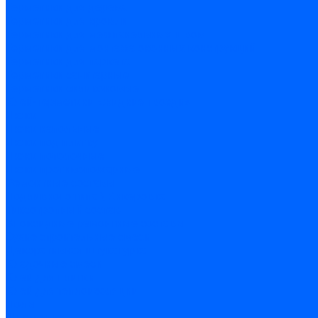
Герметики для дерева
Герметики для кровли
Герметики для межпанельных швов
Герметики для монтажа оконных конструкций
Герметики для паркета
Герметики санитарные
Герметики силиконовые
Клей-герметики «жидкие гвозди»
Люки
Люки напольные
Люки под плитку
Люки потолочные
Люки противопожарные
Ремонтные составы
Подливного типа \ Анкеровка
Тиксотропный состав
Эпоксидные ремонтные составы
Сухие строительные смеси
Декоративная штукатурка
Кладочные смеси
Клей для плитки
Клей для теплоизоляции
Полы
Шпатлевка