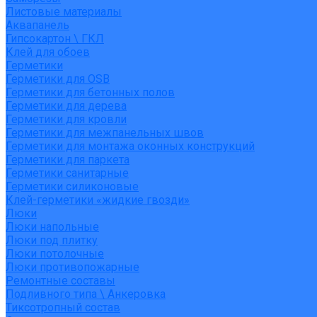
Листовые материалы
Аквапанель
Гипсокартон \ ГКЛ
Клей для обоев
Герметики
Герметики для OSB
Герметики для бетонных полов
Герметики для дерева
Герметики для кровли
Герметики для межпанельных швов
Герметики для монтажа оконных конструкций
Герметики для паркета
Герметики санитарные
Герметики силиконовые
Клей-герметики «жидкие гвозди»
Люки
Люки напольные
Люки под плитку
Люки потолочные
Люки противопожарные
Ремонтные составы
Подливного типа \ Анкеровка
Тиксотропный состав