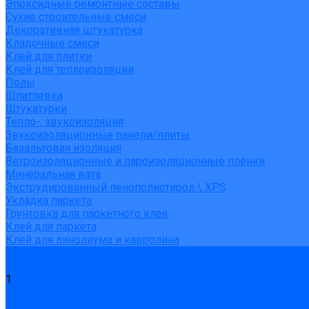
Эпоксидные ремонтные составы
Сухие строительные смеси
Декоративная штукатурка
Кладочные смеси
Клей для плитки
Клей для теплоизоляции
Полы
Шпатлевка
Штукатурки
Тепло-, звукоизоляция
Звукоизоляционные панели/плиты
Базальтовая изоляция
Ветроизоляционные и пароизоляционные плёнки
Минеральная вата
Экструдированный пенополистирол \ XPS
Укладка паркета
Грунтовка для паркетного клея
Клей для паркета
Клей для линолиума и кавролина
Акции
Услуги
1
Доставка
Доставка заказов (индивидуальный расчет)