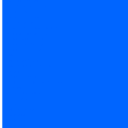
Комплектующие для ГКЛ
Лента звукоизоляционная
Подвесы, крабы
Профиль, маячки
Серпянка и лента для швов ГКЛ
Лакокрасочные материалы
Краски интерьерные
Краски резиновые
Краски фактурные
Краски фасадные
Клеи
Клеи акриловые
Клеи полиуритановые
Крепеж
Дюбель-гвозди
Дюбеля для теплоизоляции
Саморезы
Листовые материалы
Аквапанель
Гипсокартон \ ГКЛ
Клей для обоев
Герметики
Герметики для OSB
Герметики для бетонных полов