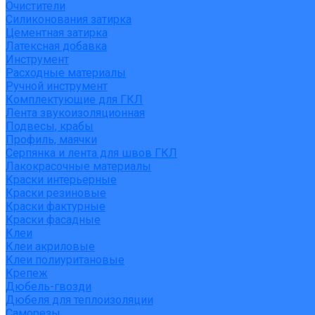
Очистители
Силиконования затирка
Цементная затирка
Латексная добавка
Инструмент
Расходные материалы
Ручной инструмент
Комплектующие для ГКЛ
Лента звукоизоляционная
Подвесы, крабы
Профиль, маячки
Серпянка и лента для швов ГКЛ
Лакокрасочные материалы
Краски интерьерные
Краски резиновые
Краски фактурные
Краски фасадные
Клеи
Клеи акриловые
Клеи полиуритановые
Крепеж
Дюбель-гвозди
Дюбеля для теплоизоляции
Саморезы