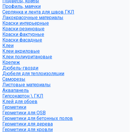
Подвесы, крабы
Профиль, маячки
Серпянка и лента для швов ГКЛ
Лакокрасочные материалы
Краски интерьерные
Краски резиновые
Краски фактурные
Краски фасадные
Клеи
Клеи акриловые
Клеи полиуритановые
Крепеж
Дюбель-гвозди
Дюбеля для теплоизоляции
Саморезы
Листовые материалы
Аквапанель
Гипсокартон \ ГКЛ
Клей для обоев
Герметики
Герметики для OSB
Герметики для бетонных полов
Герметики для дерева
Герметики для кровли