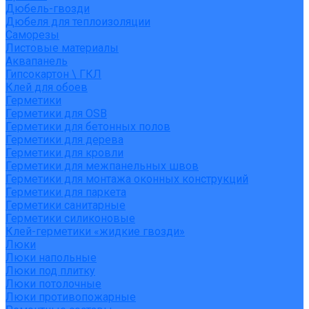
Дюбель-гвозди
Дюбеля для теплоизоляции
Саморезы
Листовые материалы
Аквапанель
Гипсокартон \ ГКЛ
Клей для обоев
Герметики
Герметики для OSB
Герметики для бетонных полов
Герметики для дерева
Герметики для кровли
Герметики для межпанельных швов
Герметики для монтажа оконных конструкций
Герметики для паркета
Герметики санитарные
Герметики силиконовые
Клей-герметики «жидкие гвозди»
Люки
Люки напольные
Люки под плитку
Люки потолочные
Люки противопожарные