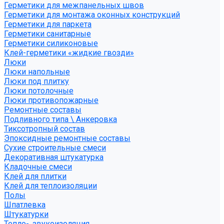
Герметики для межпанельных швов
Герметики для монтажа оконных конструкций
Герметики для паркета
Герметики санитарные
Герметики силиконовые
Клей-герметики «жидкие гвозди»
Люки
Люки напольные
Люки под плитку
Люки потолочные
Люки противопожарные
Ремонтные составы
Подливного типа \ Анкеровка
Тиксотропный состав
Эпоксидные ремонтные составы
Сухие строительные смеси
Декоративная штукатурка
Кладочные смеси
Клей для плитки
Клей для теплоизоляции
Полы
Шпатлевка
Штукатурки
Тепло-, звукоизоляция