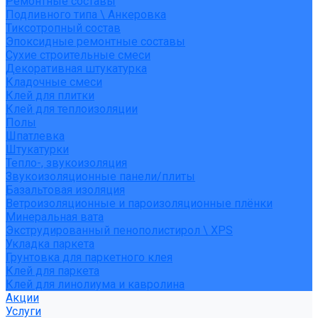
Ремонтные составы
Подливного типа \ Анкеровка
Тиксотропный состав
Эпоксидные ремонтные составы
Сухие строительные смеси
Декоративная штукатурка
Кладочные смеси
Клей для плитки
Клей для теплоизоляции
Полы
Шпатлевка
Штукатурки
Тепло-, звукоизоляция
Звукоизоляционные панели/плиты
Базальтовая изоляция
Ветроизоляционные и пароизоляционные плёнки
Минеральная вата
Экструдированный пенополистирол \ XPS
Укладка паркета
Грунтовка для паркетного клея
Клей для паркета
Клей для линолиума и кавролина
Акции
Услуги