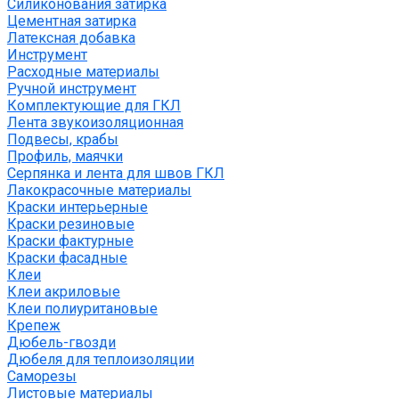
Силиконования затирка
Цементная затирка
Латексная добавка
Инструмент
Расходные материалы
Ручной инструмент
Комплектующие для ГКЛ
Лента звукоизоляционная
Подвесы, крабы
Профиль, маячки
Серпянка и лента для швов ГКЛ
Лакокрасочные материалы
Краски интерьерные
Краски резиновые
Краски фактурные
Краски фасадные
Клеи
Клеи акриловые
Клеи полиуритановые
Крепеж
Дюбель-гвозди
Дюбеля для теплоизоляции
Саморезы
Листовые материалы