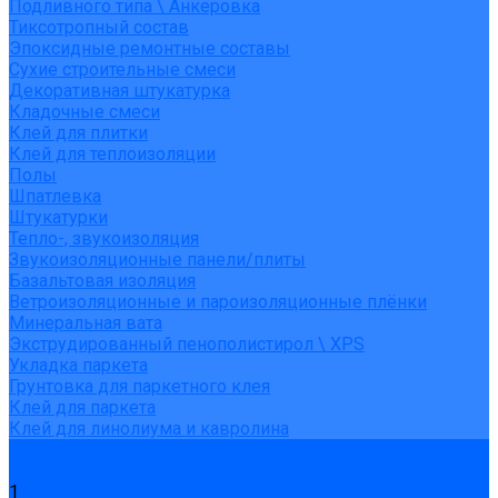
Подливного типа \ Анкеровка
Тиксотропный состав
Эпоксидные ремонтные составы
Сухие строительные смеси
Декоративная штукатурка
Кладочные смеси
Клей для плитки
Клей для теплоизоляции
Полы
Шпатлевка
Штукатурки
Тепло-, звукоизоляция
Звукоизоляционные панели/плиты
Базальтовая изоляция
Ветроизоляционные и пароизоляционные плёнки
Минеральная вата
Экструдированный пенополистирол \ XPS
Укладка паркета
Грунтовка для паркетного клея
Клей для паркета
Клей для линолиума и кавролина
Акции
Услуги
1