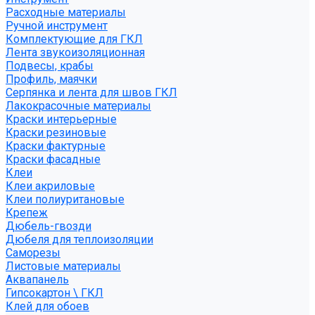
Расходные материалы
Ручной инструмент
Комплектующие для ГКЛ
Лента звукоизоляционная
Подвесы, крабы
Профиль, маячки
Серпянка и лента для швов ГКЛ
Лакокрасочные материалы
Краски интерьерные
Краски резиновые
Краски фактурные
Краски фасадные
Клеи
Клеи акриловые
Клеи полиуритановые
Крепеж
Дюбель-гвозди
Дюбеля для теплоизоляции
Саморезы
Листовые материалы
Аквапанель
Гипсокартон \ ГКЛ
Клей для обоев