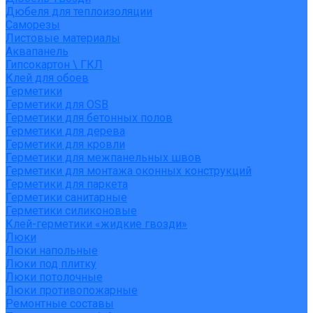
Дюбеля для теплоизоляции
Саморезы
Листовые материалы
Аквапанель
Гипсокартон \ ГКЛ
Клей для обоев
Герметики
Герметики для OSB
Герметики для бетонных полов
Герметики для дерева
Герметики для кровли
Герметики для межпанельных швов
Герметики для монтажа оконных конструкций
Герметики для паркета
Герметики санитарные
Герметики силиконовые
Клей-герметики «жидкие гвозди»
Люки
Люки напольные
Люки под плитку
Люки потолочные
Люки противопожарные
Ремонтные составы