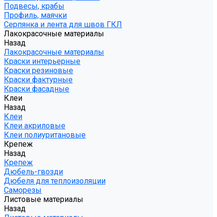
Подвесы, крабы
Профиль, маячки
Серпянка и лента для швов ГКЛ
Лакокрасочные материалы
Назад
Лакокрасочные материалы
Краски интерьерные
Краски резиновые
Краски фактурные
Краски фасадные
Клеи
Назад
Клеи
Клеи акриловые
Клеи полиуритановые
Крепеж
Назад
Крепеж
Дюбель-гвозди
Дюбеля для теплоизоляции
Саморезы
Листовые материалы
Назад