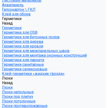
Листовые материалы
Аквапанель
Гипсокартон \ ГКЛ
Клей для обоев
Герметики
Назад
Герметики
Герметики для OSB
Герметики для бетонных полов
Герметики для дерева
Герметики для кровли
Герметики для межпанельных швов
Герметики для монтажа оконных конструкций
Герметики для паркета
Герметики санитарные
Герметики силиконовые
Клей-герметики «жидкие гвозди»
Люки
Назад
Люки
Люки напольные
Люки под плитку
Люки потолочные
Люки противопожарные