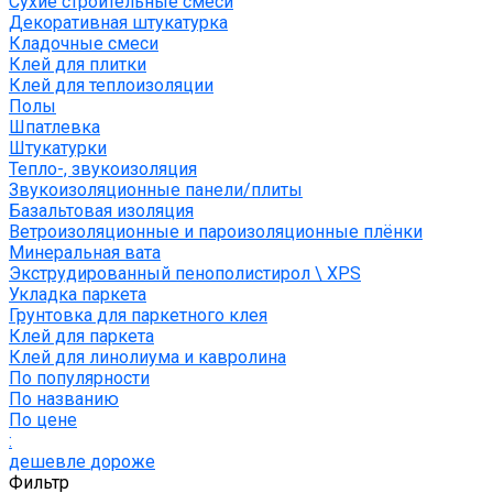
Сухие строительные смеси
Декоративная штукатурка
Кладочные смеси
Клей для плитки
Клей для теплоизоляции
Полы
Шпатлевка
Штукатурки
Тепло-, звукоизоляция
Звукоизоляционные панели/плиты
Базальтовая изоляция
Ветроизоляционные и пароизоляционные плёнки
Минеральная вата
Экструдированный пенополистирол \ XPS
Укладка паркета
Грунтовка для паркетного клея
Клей для паркета
Клей для линолиума и кавролина
По популярности
По названию
По цене
:
дешевле
дороже
Фильтр