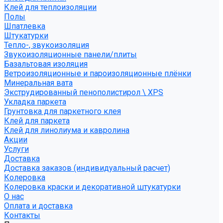
Клей для теплоизоляции
Полы
Шпатлевка
Штукатурки
Тепло-, звукоизоляция
Звукоизоляционные панели/плиты
Базальтовая изоляция
Ветроизоляционные и пароизоляционные плёнки
Минеральная вата
Экструдированный пенополистирол \ XPS
Укладка паркета
Грунтовка для паркетного клея
Клей для паркета
Клей для линолиума и кавролина
Акции
Услуги
Доставка
Доставка заказов (индивидуальный расчет)
Колеровка
Колеровка краски и декоративной штукатурки
О нас
Оплата и доставка
Контакты