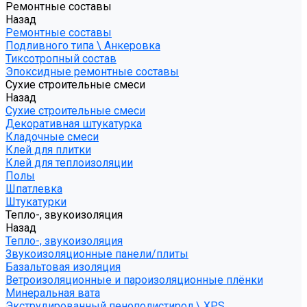
Ремонтные составы
Назад
Ремонтные составы
Подливного типа \ Анкеровка
Тиксотропный состав
Эпоксидные ремонтные составы
Сухие строительные смеси
Назад
Сухие строительные смеси
Декоративная штукатурка
Кладочные смеси
Клей для плитки
Клей для теплоизоляции
Полы
Шпатлевка
Штукатурки
Тепло-, звукоизоляция
Назад
Тепло-, звукоизоляция
Звукоизоляционные панели/плиты
Базальтовая изоляция
Ветроизоляционные и пароизоляционные плёнки
Минеральная вата
Экструдированный пенополистирол \ XPS