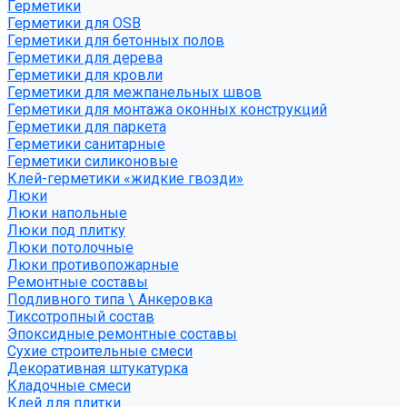
Герметики
Герметики для OSB
Герметики для бетонных полов
Герметики для дерева
Герметики для кровли
Герметики для межпанельных швов
Герметики для монтажа оконных конструкций
Герметики для паркета
Герметики санитарные
Герметики силиконовые
Клей-герметики «жидкие гвозди»
Люки
Люки напольные
Люки под плитку
Люки потолочные
Люки противопожарные
Ремонтные составы
Подливного типа \ Анкеровка
Тиксотропный состав
Эпоксидные ремонтные составы
Сухие строительные смеси
Декоративная штукатурка
Кладочные смеси
Клей для плитки