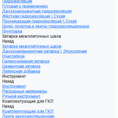
Гидроизоляция
Готовая к применению
Двухкомпонентная гидроизоляция
Жёсткая гидроизоляция \ Сухая
Проникающая гидроизоляция \ Сухая
Шнур, полотна и ленты гидроизоляционные
Грунтовка
Затирка межплиточных швов
Назад
Затирка межплиточных швов
Двухкомпаннентная затирка \ Эпоксидная
Очистители
Силиконования затирка
Цементная затирка
Латексная добавка
Инструмент
Назад
Инструмент
Расходные материалы
Ручной инструмент
Комплектующие для ГКЛ
Назад
Комплектующие для ГКЛ
Лента звукоизоляционная