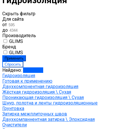
гидроизоляция
Скрыть фильтр
Для сайта
от
до
Производитель
GLIMS
Бренд
GLIMS
Найдено:
Показать
Гидроизоляция
Готовая к применению
Двухкомпонентная гидроизоляция
Жёсткая гидроизоляция \ Сухая
Проникающая гидроизоляция \ Сухая
Шнур, полотна и ленты гидроизоляционные
Грунтовка
Затирка межплиточных швов
Двухкомпаннентная затирка \ Эпоксидная
Очистители