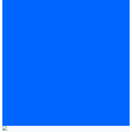
Полы
Шпатлевка
Штукатурки
Тепло-, звукоизоляция
Звукоизоляционные панели/плиты
Базальтовая изоляция
Ветроизоляционные и пароизоляционные плёнки
Минеральная вата
Экструдированный пенополистирол \ XPS
Укладка паркета
Грунтовка для паркетного клея
Клей для паркета
Клей для линолиума и кавролина
Акции
Услуги
Доставка
Доставка заказов (индивидуальный расчет)
Колеровка
Колеровка краски и декоративной штукатурки
О нас
Оплата и доставка
Контакты