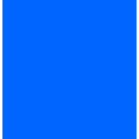
Расходные материалы
Ручной инструмент
Комплектующие для ГКЛ
Лента звукоизоляционная
Подвесы, крабы
Профиль, маячки
Серпянка и лента для швов ГКЛ
Лакокрасочные материалы
Краски интерьерные
Краски резиновые
Краски фактурные
Краски фасадные
Клеи
Клеи акриловые
Клеи полиуритановые
Крепеж
Дюбель-гвозди
Дюбеля для теплоизоляции
Саморезы
Листовые материалы
Аквапанель
Гипсокартон \ ГКЛ
Клей для обоев
Герметики