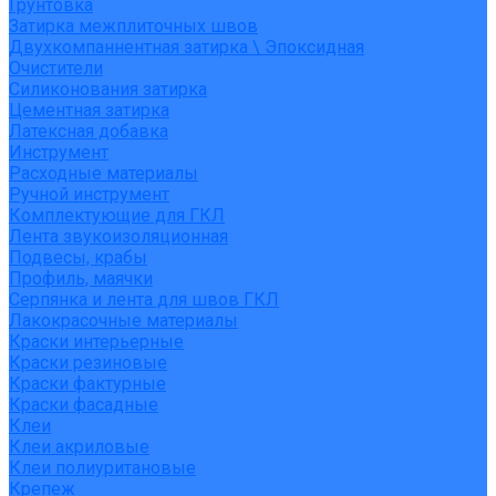
Грунтовка
Затирка межплиточных швов
Двухкомпаннентная затирка \ Эпоксидная
Очистители
Силиконования затирка
Цементная затирка
Латексная добавка
Инструмент
Расходные материалы
Ручной инструмент
Комплектующие для ГКЛ
Лента звукоизоляционная
Подвесы, крабы
Профиль, маячки
Серпянка и лента для швов ГКЛ
Лакокрасочные материалы
Краски интерьерные
Краски резиновые
Краски фактурные
Краски фасадные
Клеи
Клеи акриловые
Клеи полиуритановые
Крепеж