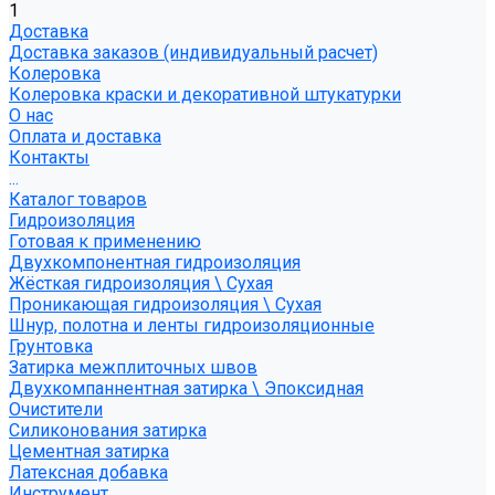
1
Доставка
Доставка заказов (индивидуальный расчет)
Колеровка
Колеровка краски и декоративной штукатурки
О нас
Оплата и доставка
Контакты
...
Каталог товаров
Гидроизоляция
Готовая к применению
Двухкомпонентная гидроизоляция
Жёсткая гидроизоляция \ Сухая
Проникающая гидроизоляция \ Сухая
Шнур, полотна и ленты гидроизоляционные
Грунтовка
Затирка межплиточных швов
Двухкомпаннентная затирка \ Эпоксидная
Очистители
Силиконования затирка
Цементная затирка
Латексная добавка
Инструмент