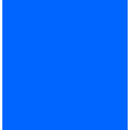
Доставка
Доставка заказов (индивидуальный расчет)
Колеровка
Колеровка краски и декоративной штукатурки
О нас
Оплата и доставка
Контакты
...
Каталог товаров
Гидроизоляция
Готовая к применению
Двухкомпонентная гидроизоляция
Жёсткая гидроизоляция \ Сухая
Проникающая гидроизоляция \ Сухая
Шнур, полотна и ленты гидроизоляционные
Грунтовка
Затирка межплиточных швов
Двухкомпаннентная затирка \ Эпоксидная
Очистители
Силиконования затирка
Цементная затирка
Латексная добавка
Инструмент