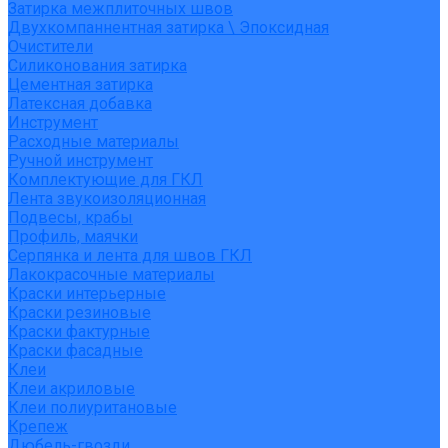
Затирка межплиточных швов
Двухкомпаннентная затирка \ Эпоксидная
Очистители
Силиконования затирка
Цементная затирка
Латексная добавка
Инструмент
Расходные материалы
Ручной инструмент
Комплектующие для ГКЛ
Лента звукоизоляционная
Подвесы, крабы
Профиль, маячки
Серпянка и лента для швов ГКЛ
Лакокрасочные материалы
Краски интерьерные
Краски резиновые
Краски фактурные
Краски фасадные
Клеи
Клеи акриловые
Клеи полиуритановые
Крепеж
Дюбель-гвозди