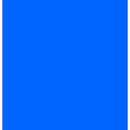
Герметики для OSB
Герметики для бетонных полов
Герметики для дерева
Герметики для кровли
Герметики для межпанельных швов
Герметики для монтажа оконных конструкций
Герметики для паркета
Герметики санитарные
Герметики силиконовые
Клей-герметики «жидкие гвозди»
Люки
Люки напольные
Люки под плитку
Люки потолочные
Люки противопожарные
Ремонтные составы
Подливного типа \ Анкеровка
Тиксотропный состав
Эпоксидные ремонтные составы
Сухие строительные смеси
Декоративная штукатурка
Кладочные смеси
Клей для плитки
Клей для теплоизоляции